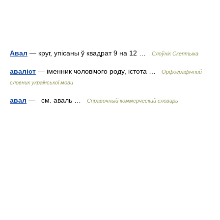
Авал
— круг, упісаны ў квадрат 9 на 12 …
Слоўнік Скептыка
аваліст
— іменник чоловічого роду, істота …
Орфографічний
словник української мови
авал
— см. аваль …
Справочный коммерческий словарь