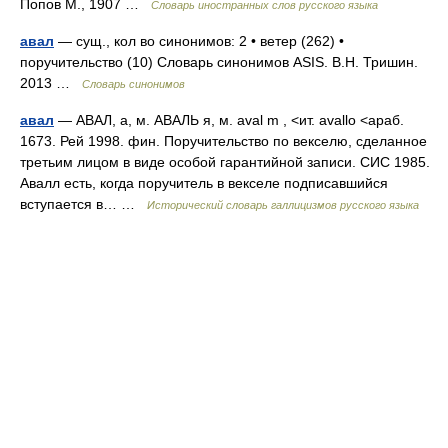
Попов М., 1907 …
Словарь иностранных слов русского языка
авал
— сущ., кол во синонимов: 2 • ветер (262) •
поручительство (10) Словарь синонимов ASIS. В.Н. Тришин.
2013 …
Словарь синонимов
авал
— АВАЛ, а, м. АВАЛЬ я, м. aval m , <ит. avallo <араб.
1673. Рей 1998. фин. Поручительство по векселю, сделанное
третьим лицом в виде особой гарантийной записи. СИС 1985.
Авалл есть, когда поручитель в векселе подписавшийся
вступается в… …
Исторический словарь галлицизмов русского языка