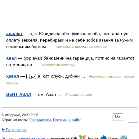
аваліст
— а, ч. Юридична або фізична особа, яка гарантує
оплату векселя, перебираючи на себе зобов язання за чужим
вексельним боргом …
Український тлумачний словник
авал
— (фр aval) банк менична гаранција, потпис на гарантот
на меницата …
Macedonian dictionary
ҳавал
— [حول] а. кит. олусӣ, дубинӣ …
Фарҳанги тафсирии забони
тоҷикӣ
ВЕНТ АВАЛ
— см. Авал …
Словарь ветров
© Академик, 2000-2026
18+
Обратная связь:
Техподдержка
,
Реклама на сайте
👣 Путешествия
Экспорт словарей на сайты
, сделанные на PHP,
Joomla,
Drupal,