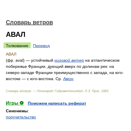
Словарь ветров
АВАЛ
Толкование
Перевод
АВАЛ
(фр. aval) — устойчивый
низовой ветер
на атлантическом
побережье Франции, дующий вверх по долинам рек: на
северо-западе Франции преимущественно с запада, на юго-
востоке — с юго-востока. Ср.
Амон
.
Словарь ветров. — Ленинград: Гидрометеоиздат
.
Л.З. Прох
.
1983
.
Игры ⚽
Поможем написать реферат
Синонимы
:
поручительство