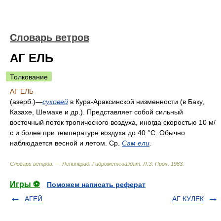
Словарь ветров
АГ ЕЛЬ
Толкование
АГ ЕЛЬ
(азерб.)—
суховей
в Кура-Араксинской низменности (в Баку,
Казахе, Шемахе и др.). Представляет собой сильный
восточный поток тропического воздуха, иногда скоростью 10 м/
с и более при температуре воздуха до 40 °С. Обычно
наблюдается весной и летом. Ср.
Сам ели
.
Словарь ветров. — Ленинград: Гидрометеоиздат
.
Л.З. Прох
.
1983
.
Игры ⚽
Поможем написать реферат
АГЕЙ
АГ КУЛЕК