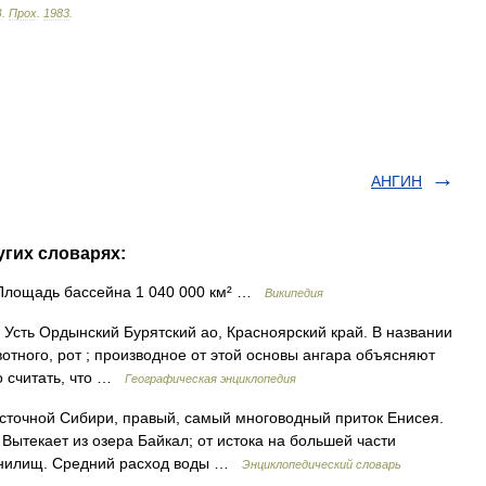
З
.
Прох
.
1983
.
АНГИН
угих словарях:
Площадь бассейна 1 040 000 км² …
Википедия
, Усть Ордынский Бурятский ао, Красноярский край. В названии
ивотного, рот ; производное от этой основы ангара объясняют
о считать, что …
Географическая энциклопедия
осточной Сибири, правый, самый многоводный приток Енисея.
 Вытекает из озера Байкал; от истока на большей части
анилищ. Средний расход воды …
Энциклопедический словарь