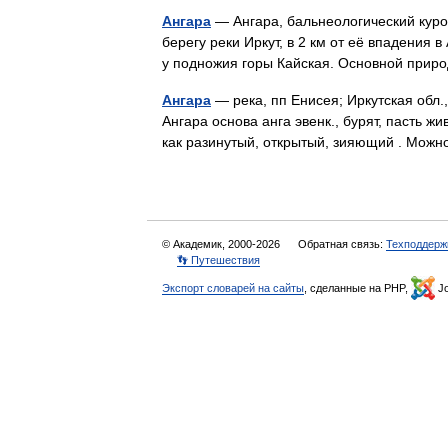
Ангара
— Ангара, бальнеологический куро
берегу реки Иркут, в 2 км от её впадения
у подножия горы Кайская. Основной пр
Ангара
— река, пп Енисея; Иркутская обл.
Ангара основа анга эвенк., бурят, пасть ж
как разинутый, открытый, зияющий . Можн
© Академик, 2000-2026
Обратная связь:
Техподдерж
👣 Путешествия
Экспорт словарей на сайты
, сделанные на PHP,
Jo