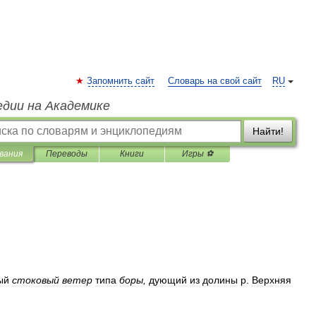
Запомнить сайт
Словарь на свой сайт
RU
едии на Академике
Найти!
вания
Переводы
Книги
Игры ⚽
ый
стоковый
ветер
типа
боры
,
дующий
из
долины
р
.
Верхняя