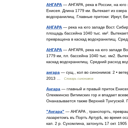
АНГАРА
— АНГАРА, река в России, на юго
Енисея. Длина 1779 км. Вытекает из озера
водохранилищ. Главные притоки: Иркут, 
АНГАРА
— река на юго западе Вост. Сибир
площадь бассейна 1040 тыс. км². Вытекает
превращена в каскад водохранилищ. Сре
АНГАРА
— АНГАРА, река на юго западе Во
1779 км, пл. бассейна 1040 тыс. км2. Выте
каскад водохранилищ. Средний расход в
ангара
— сущ., кол во синонимов: 2 • вете
2013 …
Словарь синонимов
Ангара
— главный и правый приток Енисея
Олекминско Витимских гор и впадает всев
Онаназывается также Верхней Тунгуской
"Ангара"
— АНГАРА , транспортъ, превращ
лазаретомъ въ Портъ Артурѣ, во время ос
кап. 2 р. Сухомлина, затонулъ 17 окт. 19