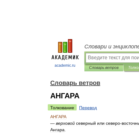
Словари и энциклоп
academic.ru
Словарь ветров
Толко
Словарь ветров
АНГАРА
Толкование
Перевод
АНГАРА
—
верховой
северный
или
северо
-
восточн
Ангара
.