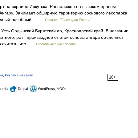
рт на окраине Иркутска. Расположен на высоком правом
 в Ангару. Занимает обширную территорию соснового лесопарка
иродный лечебный… …
Словарь "География России"
, Усть Ордынский Бурятский ао, Красноярский край. В названии
ивотного, рот ; производное от этой основы ангара объясняют
о считать, что …
Топонимический словарь
ка
,
Реклама на сайте
18+
omla,
Drupal,
WordPress, MODx.