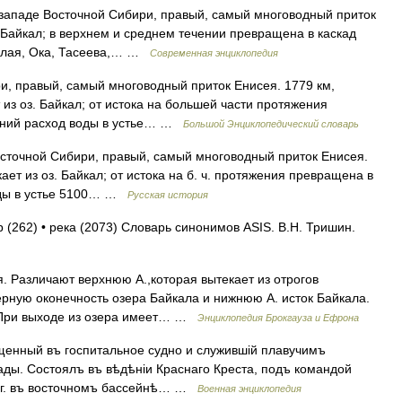
 западе Восточной Сибири, правый, самый многоводный приток
 Байкал; в верхнем и среднем течении превращена в каскад
Белая, Ока, Тасеева,… …
Современная энциклопедия
и, правый, самый многоводный приток Енисея. 1779 км,
 из оз. Байкал; от истока на большей части протяжения
дний расход воды в устье… …
Большой Энциклопедический словарь
сточной Сибири, правый, самый многоводный приток Енисея.
кает из оз. Байкал; от истока на б. ч. протяжения превращена в
оды в устье 5100… …
Русская история
р (262) • река (2073) Словарь синонимов ASIS. В.Н. Тришин.
. Различают верхнюю А.,которая вытекает из отрогов
ерную оконечность озера Байкала и нижнюю А. исток Байкала.
. При выходе из озера имеет… …
Энциклопедия Брокгауза и Ефрона
енный въ госпитальное судно и служившій плавучимъ
ады. Состоялъ въ вѣдѣніи Краснаго Креста, подъ командой
05 г. въ восточномъ бассейнѣ… …
Военная энциклопедия