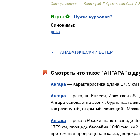
Словарь
ветров
. —
Ленинград:
Гидрометеоиздат
.
Л
.
Игры ⚽
Нужна курсовая?
Синонимы
:
река
АНАБАТИЧЕСКИЙ ВЕТЕР
Смотреть что такое "АНГАРА" в др
Ангара
— Характеристика Длина 1779 км 
Ангара
— река, пп Енисея; Иркутская обл.
Ангара основа анга эвенк., бурят, пасть ж
как разинутый, открытый, зияющий . Можн
Ангара
— река в России, на юго западе В
1779 км, площадь бассейна 1040 тыс. км2.
протяжения превращена в каскад водохр