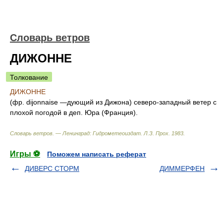
Словарь ветров
ДИЖОННЕ
Толкование
ДИЖОННЕ
(фр. dijonnaise —дующий из Дижона) северо-западный ветер с
плохой погодой в деп. Юра (Франция).
Словарь ветров. — Ленинград: Гидрометеоиздат
.
Л.З. Прох
.
1983
.
Игры ⚽
Поможем написать реферат
ДИВЕРС СТОРМ
ДИММЕРФЕН