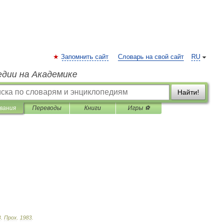
Запомнить сайт
Словарь на свой сайт
RU
едии на Академике
Найти!
вания
Переводы
Книги
Игры ⚽
З
.
Прох
.
1983
.