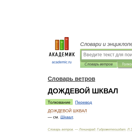
Словари и энциклоп
academic.ru
Словарь ветров
Толко
Словарь ветров
ДОЖДЕВОЙ ШКВАЛ
Толкование
Перевод
ДОЖДЕВОЙ
ШКВАЛ
—
см
.
Шквал
.
Словарь
ветров
. —
Ленинград:
Гидрометеоиздат
.
Л
.