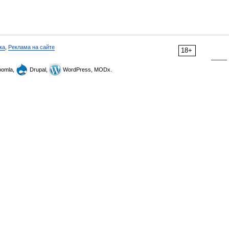
ка
,
Реклама на сайте
18+
omla,
Drupal,
WordPress, MODx.