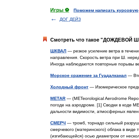
Игры ⚽
Поможем написать курсовую
ДОГ ДЕЙЗ
Смотреть что такое "ДОЖДЕВОЙ ШК
ШКВАЛ
— резкое усиление ветра в течен
направления. Скорость ветра при Ш. неред
Иногда наблюдаются повторные порывы 
Морское сражение за Гуадалканал
— Вто
Холодный фронт
— Изомерическое пред
METAR
— (METeorological Aerodrome Repo
погоде на аэродроме. [1] Сводки в коде M
дальности видимости, атмосферных явле
СМЕРЧ
— тромб, торнадо сильный разруш
смерчевого (материнского) облака в виде 
(изгибающейся) осью диаметром от неско