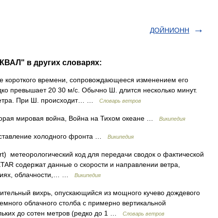
ДОЙНИОНН
ВАЛ" в других словарях:
ие короткого времени, сопровождающееся изменением его
ко превышает 20 30 м/с. Обычно Ш. длится несколько минут.
ветра. При Ш. происходит… …
Словарь ветров
рая мировая война, Война на Тихом океане …
Википедия
ставление холодного фронта …
Википедия
rt) метеорологический код для передачи сводок о фактической
ETAR содержат данные о скорости и направлении ветра,
ниях, облачности,… …
Википедия
ительный вихрь, опускающийся из мощного кучево дождевого
темного облачного столба с примерно вертикальной
льких до сотен метров (редко до 1 …
Словарь ветров