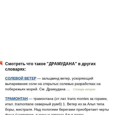
Смотреть что такое "ДРАМУДАНА" в других
словарях:
СОЛЕВОЙ ВЕТЕР
— зальцвинд ветер, ускоряющий
выпаривание соли на открытых солевых разработках на
побережьях морей. См. Драмудана …
Словарь ветров
ТРАМОНТАН
— трамонтана (от лат. trans montes за горами,
итал. tramontane северный румб) 1. Ветер из за Альп типа
боры, мистраля. Над пологими берегами приобретает черты
фена (например, в южных отрогах Альп поток