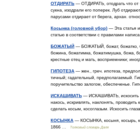
ОТДИРАТЬ
— ОТДИРАТЬ, отодрать что от ч
сукна, изодрали его поперек. Луб отдираю
парусами отдирает от берега, архан. отно
Косынка (головной убор)
— Эта статья и
статью в соответствии с правилами напи
БОЖАТЫЙ
— БОЖАТЫЙ, божат, божатко, б
божина, божатимка, божатимушка, божа, бож
крестные отец и мать, восприемники; ин
ГИПОТЕЗА
— жен., греч. ипотеза, предпо
тичный; гадательный, предполагаемый. Гип
поручительство залогом, обеспеченье. Г
ИСКАШИВАТЬ
— ИСКАШИВАТЬ, искосить кос
накось, искривлять, наклонять, проводить 
сделать косым, косоглазым. Искосить гла
КОСЫНКА
— КОСЫНКА, косыня, косырь, кос
1866 …
Толковый словарь Даля