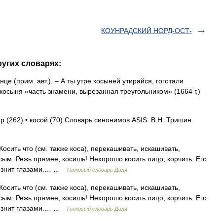
КОУНРАДСКИЙ НОРД-ОСТ-
угих словарях:
е (прим. авт.). – А ты утре косыней утирайся, гоготали
: косыня «часть знамени, вырезанная треугольником» (1664 г.)
р (262) • косой (70) Словарь синонимов ASIS. В.Н. Тришин.
Косить что (см. также коса), перекашивать, искашивать,
сым. Режь прямее, косишь! Нехорошо косить лицо, корчить. Его
, рознит глазами.… …
Толковый словарь Даля
Косить что (см. также коса), перекашивать, искашивать,
сым. Режь прямее, косишь! Нехорошо косить лицо, корчить. Его
, рознит глазами.… …
Толковый словарь Даля