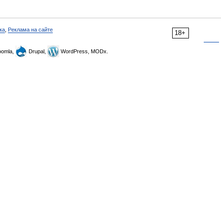
ка
,
Реклама на сайте
18+
omla,
Drupal,
WordPress, MODx.