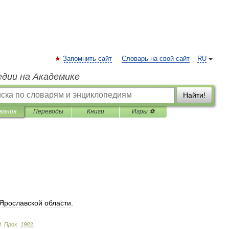
Запомнить сайт
Словарь на свой сайт
RU
едии на Академике
Найти!
вания
Переводы
Книги
Игры ⚽
Ярославской
области
.
З
.
Прох
.
1983
.