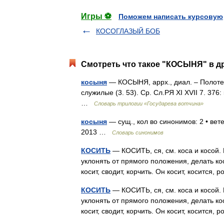
Игры ⚽
Поможем написать курсовую
КОСОГЛАЗЫЙ БОБ
Смотреть что такое "КОСЫНЯ" в др
косыня
— КОСЫНЯ, аррх., диал. – Полотенц
служилые (3. 53). Ср. Сл.РЯ XI XVII 7. 376
…
Словарь трилогии «Государева вотчина»
косыня
— сущ., кол во синонимов: 2 • вете
2013 …
Словарь синонимов
КОСИТЬ
— КОСИТЬ, ся, см. коса и косой. 
уклонять от прямого положения, делать ко
косит, сводит, корчить. Он косит, косится
КОСИТЬ
— КОСИТЬ, ся, см. коса и косой. 
уклонять от прямого положения, делать ко
косит, сводит, корчить. Он косит, косится