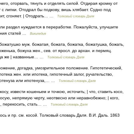
его, оторвать, тянуть и отделять силой. Отдирая кромку от
т с липки. Отодрал бы подкову, вишь хлябает. Судно под
сит, сгоняет. | Отодрать… …
Толковый словарь Даля
ли раздел нуждается в переработке. Пожалуйста, улучшите
сания статей …
Википедия
ожатушко муж. божатая, божата, божатка, божатушка, божать,
енька, божуха жен., сев. от яросл. до архан. и пермяц.
огда же | названные… …
Толковый словарь Даля
ложение, догадка, умозрительное положение. Гипотетический,
отека жен. или ипотека, гипотечный залог, ручательство,
ипотенуза или ипотенуза,… …
Толковый словарь Даля
у, извести кошеньем и точкою, источить; | что, ставить косо,
косую, непрямую черту, неотвесно или неравнобежно; | кого,
за, перекосить, стать… …
Толковый словарь Даля
ь и пр. см. косой. Толковый словарь Даля. В.И. Даль. 1863