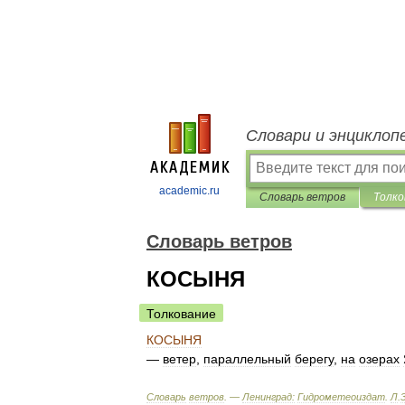
Словари и энциклоп
academic.ru
Словарь ветров
Толко
Словарь ветров
КОСЫНЯ
Толкование
КОСЫНЯ
—
ветер
,
параллельный
берегу
,
на
озерах
Словарь
ветров
. —
Ленинград:
Гидрометеоиздат
.
Л
.