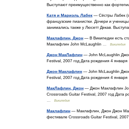
Выступают преимущественно как форт
Катя и Мариэль Лабек
— Сёстры Лабек (ф
французские пианистки. Дочери и ученицы 
занимались также у Люсетт Декав. Выст
Маклафлин, Джон
— В Википедии есть ст
Маклафлин John McLaughlin …
Википедия
Джон МакЛафлин
— John McLaughlin Джон
Festival, 2007 год Дата рождения 4 янва
Джон Маклафлин
— John McLaughlin Джон
Festival, 2007 год Дата рождения 4 янва
МакЛафлин, Джон
— Джон Маклафлин Joh
Crossroads Guitar Festival, 2007 год Дат
…
Википедия
Маклафлин
— Маклафлин, Джон Джон Мак
фестивале Crossroads Guitar Festival, 20