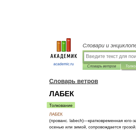
Словари и энциклоп
academic.ru
Словарь ветров
Толко
Словарь ветров
ЛАБЕК
Толкование
ЛАБЕК
(
прованс
.
labech
)—
кратковременная
юго
-
з
осенью
или
зимой
,
сопровождается
грозой