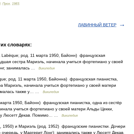
З
.
Прох
.
1983
.
ЛАВИННЫЙ ВЕТЕР
гих словарях:
a Labèque; род. 11 марта 1950, Байонн) французская
ладшая сестра Мариэль, начинала учиться фортепиано у своей
Лонг, занималась …
Википедия
que; род. 11 марта 1950, Байонна) французская пианистка,
тра Мариэль, начинала учиться фортепиано у своей матери
нималась также у… …
Википедия
 марта 1950, Байонн) французская пианистка, одна из сестёр
чинала учиться фортепиано у своей матери Альды Цекки,
же у Люсетт Декав. Помимо… …
Википедия
. 1950) и Мариэль (род. 1952) французские пианистки. Дочери
 очередь, у Маргерит Лонг); занимались также у Люсетт Декав.