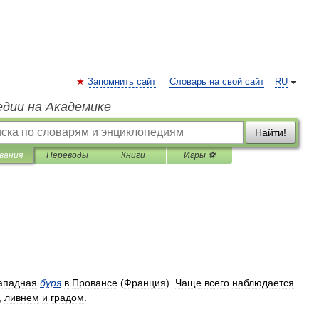
Запомнить сайт
Словарь на свой сайт
RU
едии на Академике
Найти!
вания
Переводы
Книги
Игры ⚽
ападная
буря
в
Провансе
(
Франция
).
Чаще
всего
наблюдается
,
ливнем
и
градом
.