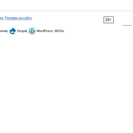
ка
,
Реклама на сайте
18+
omla,
Drupal,
WordPress, MODx.