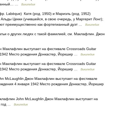
епианный… …
Википедия
р. Labèque) Катя (род. 1950) и Мариэль (род. 1952)
Альды Цекки (учившейся, в свою очередь, у Маргерит Лонг);
упают преимущественно как фортепианный дуэт …
Википедия
атьи о других людях с такой фамилией, см. Маклафлин. Джон
 Маклафлин выступает на фестивале Crossroads Guitar
ря 1942 Место рождения Донкастер, Йоркшир …
Википедия
 Маклафлин выступает на фестивале Crossroads Guitar
ря 1942 Место рождения Донкастер, Йоркшир …
Википедия
n McLaughlin Джон Маклафлин выступает на фестивале
а рождения 4 января 1942 Место рождения Донкастер, Йоркшир
лафлин John McLaughlin Джон Маклафлин выступает на
07 год …
Википедия