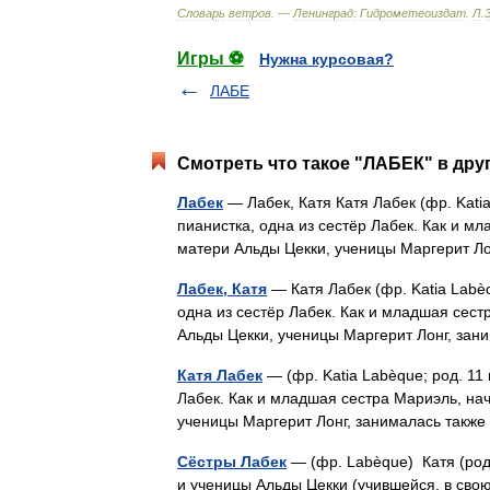
Словарь
ветров
. —
Ленинград:
Гидрометеоиздат
.
Л
.
Игры ⚽
Нужна курсовая?
ЛАБЕ
Смотреть что такое "ЛАБЕК" в дру
Лабек
— Лабек, Катя Катя Лабек (фр. Kati
пианистка, одна из сестёр Лабек. Как и м
матери Альды Цекки, ученицы Маргерит 
Лабек, Катя
— Катя Лабек (фр. Katia Labè
одна из сестёр Лабек. Как и младшая сес
Альды Цекки, ученицы Маргерит Лонг, за
Катя Лабек
— (фр. Katia Labèque; род. 11
Лабек. Как и младшая сестра Мариэль, на
ученицы Маргерит Лонг, занималась так
Сёстры Лабек
— (фр. Labèque) Катя (род
и ученицы Альды Цекки (учившейся, в свою