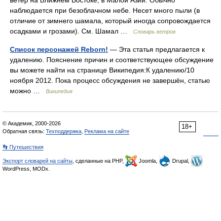
ветер на Ближнем Востоке, в Малой Азии. Обычно
наблюдается при безоблачном небе. Несет много пыли (в
отличие от зимнего шамала, который иногда сопровождается
осадками и грозами). См. Шамал …
Словарь ветров
Список персонажей Reborn!
— Эта статья предлагается к
удалению. Пояснение причин и соответствующее обсуждение
вы можете найти на странице Википедия:К удалению/10
ноября 2012. Пока процесс обсуждения не завершён, статью
можно …
Википедия
© Академик, 2000-2026
18+
Обратная связь:
Техподдержка
,
Реклама на сайте
👣 Путешествия
Экспорт словарей на сайты
, сделанные на PHP,
Joomla,
Drupal,
WordPress, MODx.