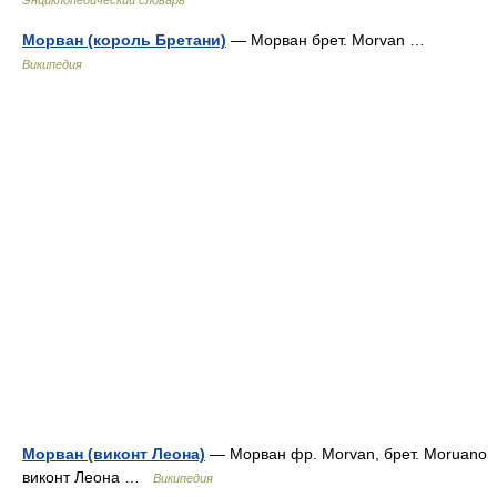
Энциклопедический словарь
Морван (король Бретани)
— Морван брет. Morvan …
Википедия
Морван (виконт Леона)
— Морван фр. Morvan, брет. Moruano
виконт Леона …
Википедия