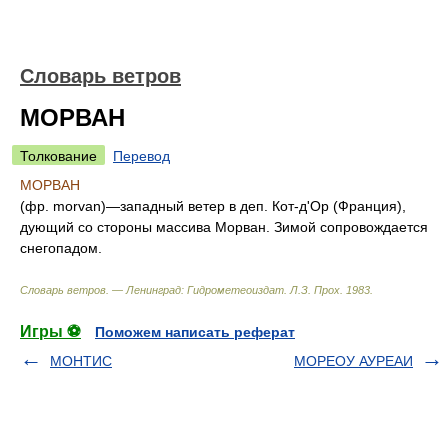
Словарь ветров
МОРВАН
Толкование
Перевод
МОРВАН
(фр. morvan)—западный ветер в деп. Кот-д'Ор (Франция),
дующий со стороны массива Морван. Зимой сопровождается
снегопадом.
Словарь ветров. — Ленинград: Гидрометеоиздат
.
Л.З. Прох
.
1983
.
Игры ⚽
Поможем написать реферат
МОНТИС
МОРЕОУ АУРЕАИ