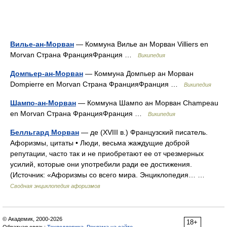
Вилье-ан-Морван
— Коммуна Вилье ан Морван Villiers en
Morvan Страна ФранцияФранция …
Википедия
Домпьер-ан-Морван
— Коммуна Домпьер ан Морван
Dompierre en Morvan Страна ФранцияФранция …
Википедия
Шампо-ан-Морван
— Коммуна Шампо ан Морван Champeau
en Morvan Страна ФранцияФранция …
Википедия
Белльгард Морван
— де (XVIII в.) Французский писатель.
Афоризмы, цитаты • Люди, весьма жаждущие доброй
репутации, часто так и не приобретают ее от чрезмерных
усилий, которые они употребили ради ее достижения.
(Источник: «Афоризмы со всего мира. Энциклопедия… …
Сводная энциклопедия афоризмов
© Академик, 2000-2026
18+