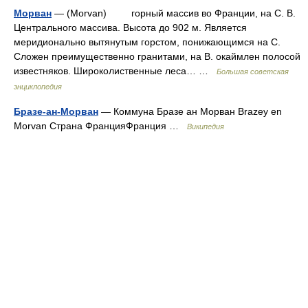
Морван
— (Morvan) горный массив во Франции, на С. В.
Центрального массива. Высота до 902 м. Является
меридионально вытянутым горстом, понижающимся на С.
Сложен преимущественно гранитами, на В. окаймлен полосой
известняков. Широколиственные леса… …
Большая советская
энциклопедия
Бразе-ан-Морван
— Коммуна Бразе ан Морван Brazey en
Morvan Страна ФранцияФранция …
Википедия