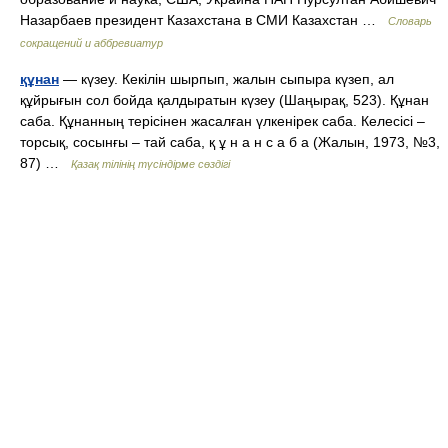
Назарбаев президент Казахстана в СМИ Казахстан …
Словарь
сокращений и аббревиатур
құнан
— күзеу. Кекілін шырпып, жалын сыпыра күзеп, ал
құйрығын сол бойда қалдыратын күзеу (Шаңырақ, 523). Құнан
саба. Құнанның терісінен жасалған үлкенірек саба. Келесісі –
торсық, сосынғы – тай саба, қ ұ н а н с а б а (Жалын, 1973, №3,
87) …
Қазақ тілінің түсіндірме сөздігі