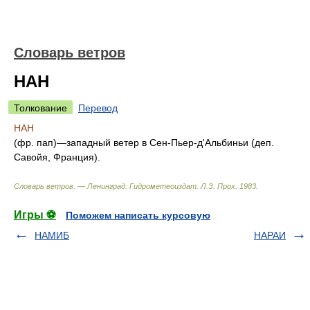
Словарь ветров
НАН
Толкование
Перевод
НАН
(фр. пап)—западный ветер в Сен-Пьер-д'Альбиньи (деп.
Савойя, Франция).
Словарь ветров. — Ленинград: Гидрометеоиздат
.
Л.З. Прох
.
1983
.
Игры ⚽
Поможем написать курсовую
НАМИБ
НАРАИ