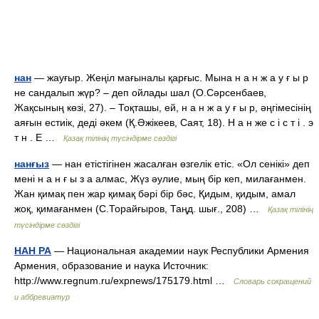
нан
— жауғыр. Жеңіл мағыналы қарғыс. Мына н а н ж а у ғ ы р
не сандалып жүр? – деп ойлады шал (О.Сәрсенбаев,
Жақсының көзі, 27). – Тоқташы, ей, н а н ж а у ғ ы р, әңгімесінің
аяғын естиік, деді әкем (Қ.Әжікеев, Саят, 18). Н а н же с і с т і . э
т н . Е …
Қазақ тілінің түсіндірме сөздігі
нанғыз
— нан етістігінен жасалған өзгелік етіс. «Ол сенікі» деп
мені н а н ғ ы з а алмас, Жүз әулие, мың бір кеп, милағанмен.
Жан қимақ пен жар қимақ бәрі бір бәс, Қидым, қидым, амал
жоқ, қимағанмен (С.Торайғыров, Таңд. шығ., 208) …
Қазақ тілінің
түсіндірме сөздігі
НАН РА
— Национальная академии наук Республики Армения
Армения, образование и наука Источник:
http://www.regnum.ru/expnews/175179.html …
Словарь сокращений
и аббревиатур