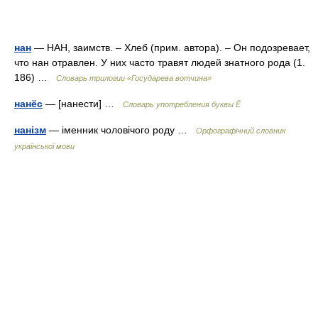
нан
— НАН, заимств. – Хлеб (прим. автора). – Он подозревает,
что нан отравлен. У них часто травят людей знатного рода (1.
186) …
Словарь трилогии «Государева вотчина»
нанёс
— [нанести] …
Словарь употребления буквы Ё
нанізм
— іменник чоловічого роду …
Орфографічний словник
української мови