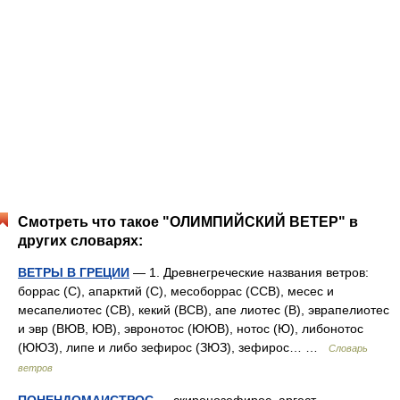
Смотреть что такое "ОЛИМПИЙСКИЙ ВЕТЕР" в
других словарях:
ВЕТРЫ В ГРЕЦИИ
— 1. Древнегреческие названия ветров:
боррас (С), апарктий (С), месоборрас (ССВ), месес и
месапелиотес (СВ), кекий (ВСВ), апе лиотес (В), эврапелиотес
и эвр (ВЮВ, ЮВ), эвронотос (ЮЮВ), нотос (Ю), либонотос
(ЮЮЗ), липе и либо зефирос (ЗЮЗ), зефирос… …
Словарь
ветров