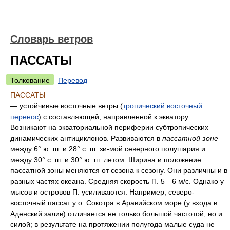
Словарь ветров
ПАССАТЫ
Толкование
Перевод
ПАССАТЫ
— устойчивые восточные ветры (
тропический восточный
перенос
) с составляющей, направленной к экватору.
Возникают на экваториальной периферии субтропических
динамических антициклонов. Развиваются в
пассатной зоне
между 6° ю. ш. и 28° с. ш. зи-мой северного полушария и
между 30° с. ш. и 30° ю. ш. летом. Ширина и положение
пассатной зоны меняются от сезона к сезону. Они различны и в
разных частях океана. Средняя скорость П. 5—6 м/с. Однако у
мысов и островов П. усиливаются. Например, северо-
восточный пассат у о. Сокотра в Аравийском море (у входа в
Аденский залив) отличается не только большой частотой, но и
силой; в результате на протяжении полугода малые суда не