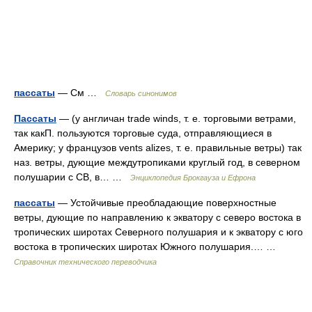
пассаты
— См …
Словарь синонимов
Пассаты
— (у англичан trade winds, т. е. торговыми ветрами,
так какП. пользуются торговые суда, отправляющиеся в
Америку; у французов vents alizes, т. е. правильные ветры) так
наз. ветры, дующие междутропиками круглый год, в северном
полушарии с СВ, в… …
Энциклопедия Брокгауза и Ефрона
пассаты
— Устойчивые преобладающие поверхностные
ветры, дующие по направлению к экватору с северо востока в
тропических широтах Северного полушария и к экватору с юго
востока в тропических широтах Южного полушария.… …
Справочник технического переводчика