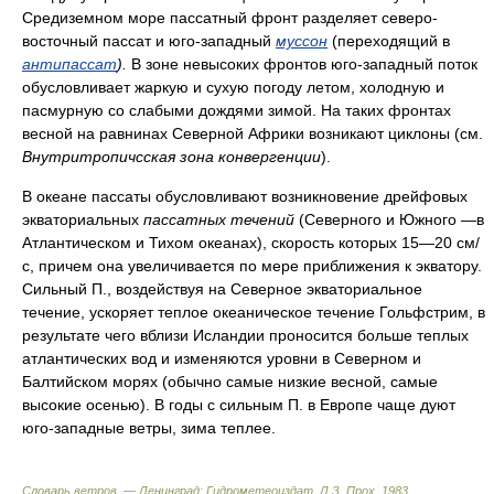
Средиземном море пассатный фронт разделяет северо-
восточный пассат и юго-западный
муссон
(переходящий в
антипассат
).
В зоне невысоких фронтов юго-западный поток
обусловливает жаркую и сухую погоду летом, холодную и
пасмурную со слабыми дождями зимой. На таких фронтах
весной на равнинах Северной Африки возникают циклоны (см.
Внутритропичсская зона конвергенции
).
В океане пассаты обусловливают возникновение дрейфовых
экваториальных
пассатных течений
(Северного и Южного —в
Атлантическом и Тихом океанах), скорость которых 15—20 см/
с, причем она увеличивается по мере приближения к экватору.
Сильный П., воздействуя на Северное экваториальное
течение, ускоряет теплое океаническое течение Гольфстрим, в
результате чего вблизи Исландии проносится больше теплых
атлантических вод и изменяются уровни в Северном и
Балтийском морях (обычно самые низкие весной, самые
высокие осенью). В годы с сильным П. в Европе чаще дуют
юго-западные ветры, зима теплее.
Словарь ветров. — Ленинград: Гидрометеоиздат
.
Л.З. Прох
.
1983
.