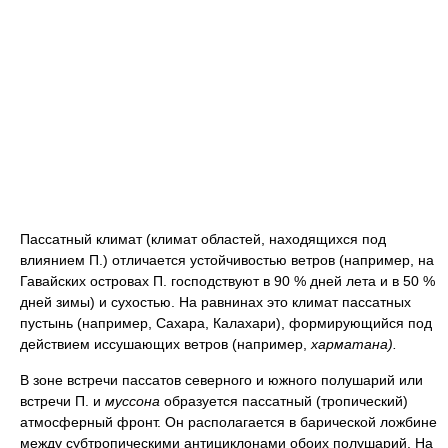
Пассатный климат (климат областей, находящихся под
влиянием П.) отличается устойчивостью ветров (например, на
Гавайских островах П. господствуют в 90 % дней лета и в 50 %
дней зимы) и сухостью. На равнинах это климат пассатных
пустынь (например, Сахара, Калахари), формирующийся под
действием иссушающих ветров (например,
харматана).
В зоне встречи пассатов северного и южного полушарий или
встречи П. и
муссона
образуется пассатный (тропический)
атмосферный фронт. Он располагается в барической ложбине
между субтропическими антициклонами обоих полушарий. На