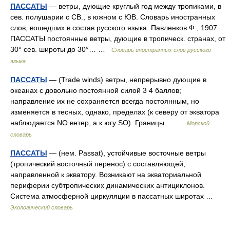
ПАССАТЫ
— ветры, дующие круглый год между тропиками, в
сев. полушарии с СВ., в южном с ЮВ. Словарь иностранных
слов, вошедших в состав русского языка. Павленков Ф., 1907.
ПАССАТЫ постоянные ветры, дующие в тропическ. странах, от
30° сев. широты до 30°… …
Словарь иностранных слов русского
языка
ПАССАТЫ
— (Trade winds) ветры, непрерывно дующие в
океанах с довольно постоянной силой 3 4 баллов;
направление их не сохраняется всегда постоянным, но
изменяется в тесных, однако, пределах (к северу от экватора
наблюдается NO ветер, а к югу SO). Границы… …
Морской
словарь
ПАССАТЫ
— (нем. Passat), устойчивые восточные ветры
(тропический восточный перенос) с составляющей,
направленной к экватору. Возникают на экваториальной
периферии субтропических динамических антициклонов.
Система атмосферной циркуляции в пассатных широтах …
Экологический словарь