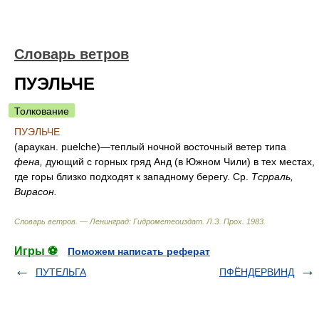
Словарь ветров
ПУЭЛЬЧЕ
Толкование
ПУЭЛЬЧЕ
(араукан. puelche)—теплый ночной восточный ветер типа
фена,
дующий с горных гряд Анд (в Южном Чили) в тех местах,
где горы близко подходят к западному берегу. Ср.
Тсрраль,
Вирасон.
Словарь ветров. — Ленинград: Гидрометеоиздат
.
Л.З. Прох
.
1983
.
Игры ⚽
Поможем написать реферат
ПУТЕЛЬГА
ПФЁНДЕРВИНД