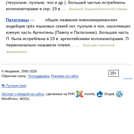
(техуэльче, пуэльче, чон и др.). Большей частью истреблены
колонизаторами в сер. 19 в …
Большой Энциклопедический словарь
Патагонцы
— общее название южноамериканских
индейцев трёх языковых семей хет, пуэльче и чон, населявших
южную часть Аргентины (Пампу и Патагонию). Большая часть
П. была истреблена в 19 в. аргентийскими колонизаторами. П.
первоначально называли племя… …
Большая советская
энциклопедия
© Академик, 2000-2026
18+
Обратная связь:
Техподдержка
,
Реклама на сайте
👣 Путешествия
Экспорт словарей на сайты
, сделанные на PHP,
Joomla,
Drupal,
WordPress, MODx.