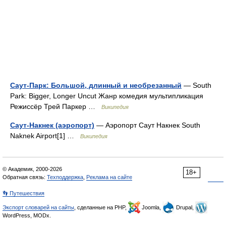
Саут-Парк: Большой, длинный и необрезанный
— South
Park: Bigger, Longer Uncut Жанр комедия мультипликация
Режиссёр Трей Паркер …
Википедия
Саут-Накнек (аэропорт)
— Аэропорт Саут Накнек South
Naknek Airport[1] …
Википедия
© Академик, 2000-2026
18+
Обратная связь:
Техподдержка
,
Реклама на сайте
👣 Путешествия
Экспорт словарей на сайты
, сделанные на PHP,
Joomla,
Drupal,
WordPress, MODx.