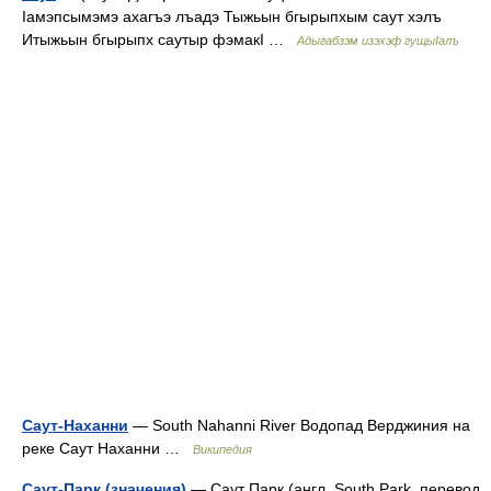
Iамэпсымэмэ ахагъэ лъадэ Тыжьын бгырыпхым саут хэлъ
Итыжьын бгырыпх саутыр фэмакI …
Адыгабзэм изэхэф гущыIалъ
Саут-Наханни
— South Nahanni River Водопад Верджиния на
реке Саут Наханни …
Википедия
Саут-Парк (значения)
— Саут Парк (англ. South Park, перевод