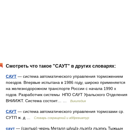
Смотреть что такое "САУТ" в других словарях:
САУТ
— система автоматического управления торможением
поездов. Впервые испытана в 1986 году, широко применяется
на железнодорожном транспорте России с начала 1990 х
годов. Разработчик системы НПО САУТ Уральского Отделения
ВНИИЖТ. Система состоит… …
Википедия
САУТ
— система автоматического управления тормозами ср.
СУТП ж. д …
Словарь сокращений и аббревиатур
саут
— (саутыр) чернь Металл шIуцIэ лъэпIэ лъэпкъ Тыжьын