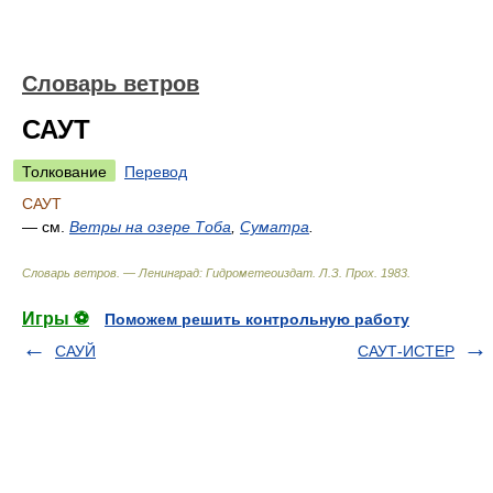
Словарь ветров
САУТ
Толкование
Перевод
САУТ
— см.
Ветры на озере Тоба
,
Суматра
.
Словарь ветров. — Ленинград: Гидрометеоиздат
.
Л.З. Прох
.
1983
.
Игры ⚽
Поможем решить контрольную работу
САУЙ
САУТ-ИСТЕР