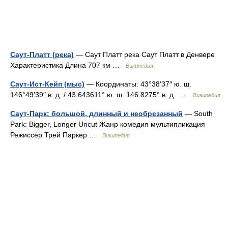
Саут-Платт (река)
— Саут Платт река Саут Платт в Денвере
Характеристика Длина 707 км …
Википедия
Саут-Ист-Кейп (мыс)
— Координаты: 43°38′37″ ю. ш.
146°49′39″ в. д. / 43.643611° ю. ш. 146.8275° в. д. …
Википедия
Саут-Парк: большой, длинный и необрезанный
— South
Park: Bigger, Longer Uncut Жанр комедия мультипликация
Режиссёр Трей Паркер …
Википедия