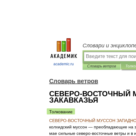
Словари и энциклоп
academic.ru
Словарь ветров
Толко
Словарь ветров
СЕВЕРО-ВОСТОЧНЫЙ 
ЗАКАВКАЗЬЯ
Толкование
СЕВЕРО
-
ВОСТОЧНЫЙ
МУССОН
ЗАПАДН
колхидский
муссон
—
преобладающие
на
мае
сильные
северо
-
восточные
ветры
и
в