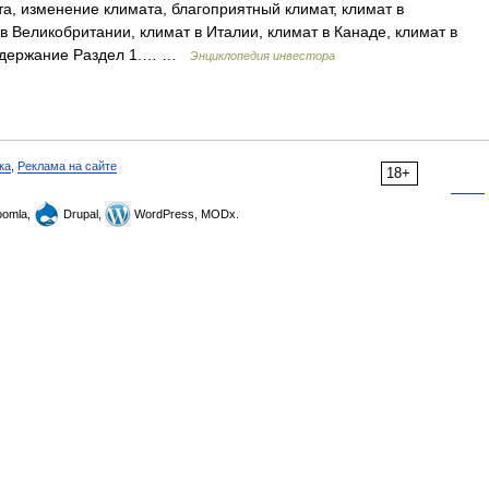
а, изменение климата, благоприятный климат, климат в
в Великобритании, климат в Италии, климат в Канаде, климат в
Содержание Раздел 1.… …
Энциклопедия инвестора
ка
,
Реклама на сайте
18+
omla,
Drupal,
WordPress, MODx.