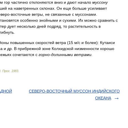
ем
гор
частично
отклоняются
вниз
и
дают
начало
муссону
кший
на
наветренных
склонах
.
Он
еще
больше
усиливает
еверо
-
восточные
ветры
,
не
связанные
с
муссонами
.
становятся
особенно
знойными
и
сухими
.
Их
можно
сравнить
с
тер
дует
несколько
дней
подряд
,
то
растительность
в
гибнуть
.
йоны
повышенных
скоростей
ветра
(
15
м
/
с
и
более
)
:
Кутаиси
на
и
др
.
В
прибрежной
зоне
Колхидской
низменности
хорошо
режьях
сочетаются
с
горно
-
долинными
ветрами
.
З
.
Прох
.
1983
.
АДНОЙ
СЕВЕРО-ВОСТОЧНЫЙ МУССОН ИНДИЙСКОГО
ОКЕАНА