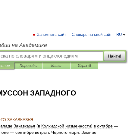
Запомнить сайт
Словарь на свой сайт
RU
едии на Академике
Найти!
вания
Переводы
Книги
Игры ⚽
МУССОН ЗАПАДНОГО
ОГО
ЗАКАВКАЗЬЯ
западе
Закавказья
(
в
Колхидской
низменности
)
в
октябре
—
июне
—
сентябре
ветры
с
Черного
моря
.
Зимние