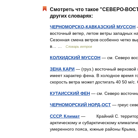
Смотреть что такое "СЕВЕРО-В
других словарях:
ЧЕРНОМОРСКО-КАВКАЗСКИЙ МУССОН
—
восточный ветер, летом ветры западных н
Сезонная смена ветров особенно четко вы
в… …
Словарь ветров
КОЛХИДСКИЙ МУССОН
— см. Северо во
ЗЕНА КАРИ
— (груз.) восточный верховой 
имеет характер фена. В холодное время г
скорость ветра может достигать 40 50 м
КУТАИССКИЙ ФЕН
— см. Северо восточн
ЧЕРНОМОРСКИЙ НОРД-ОСТ
— греус сев
СССР. Климат
— Крайний С. территории 
арктическому и субарктическому климатич
умеренного пояса, южные районы Крыма,