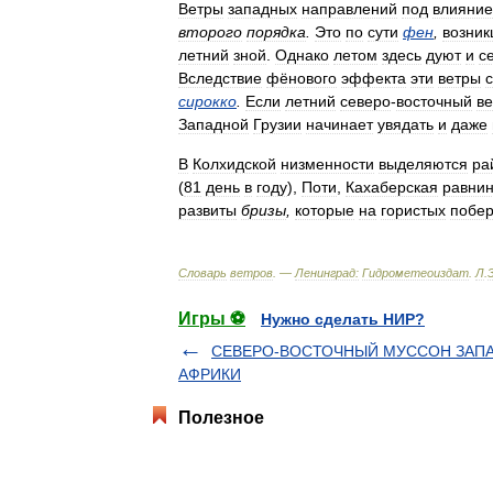
Ветры
западных
направлений
под
влияни
второго
порядка
.
Это
по
сути
фен
,
возни
летний
зной
.
Однако
летом
здесь
дуют
и
с
Вследствие
фёнового
эффекта
эти
ветры
сирокко
.
Если
летний
северо
-
восточный
ве
Западной
Грузии
начинает
увядать
и
даже
В
Колхидской
низменности
выделяются
ра
(
81
день
в
году
),
Поти
,
Кахаберская
равни
развиты
бризы
,
которые
на
гористых
побе
Словарь
ветров
. —
Ленинград:
Гидрометеоиздат
.
Л
.
Игры ⚽
Нужно сделать НИР?
СЕВЕРО-ВОСТОЧНЫЙ МУССОН ЗАП
АФРИКИ
Полезное