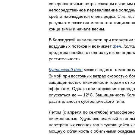
северовосточные
ветры
связаны
с
частым
непосредственное
переваливание
холодн
хребта
наблюдается
очень
редко
.
С
.-
в
.
м
.
результате
развития
местного
-
антициклон
конце
зимы
и
начале
весны
.
В
Колхидской
низменности
при
втержении
воздушных
потоков
и
возникает
фен
.
Колх
продолжающийся
от
одних
суток
до
недел
растительность
.
Кутаисский
фен
может
поднять
температ
Зимой
при
восточных
ветрах
скоростью
бо
защищенностью
низменности
горами
от
х
эффектом
.
Однако
при
вторжениях
холод
опускаться
до
—
12
°
С
.
Защищенность
Кол
растительности
субтропического
типа
.
Летом
(
с
апреля
по
сентябрь
)
атмосферно
низменностью
.
Удушливо
влажный
и
теплы
наветренных
склонах
гор
в
сужающейся
к
мощную
облачность
с
обильными
осадкам