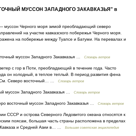
ОСТОЧНЫЙ МУССОН ЗАПАДНОГО ЗАКАВКАЗЬЯ" в
 муссон Черного моря зимой преобладающий северо
аправлений на участке кавказского побережья Черного моря.
ражена на побережье между Туапсе и Батуми. На перевалах и
сточный муссон Западного Закавказья …
Словарь ветров
ветер с гор в Поти, преобладающий в течение года. Часто
ода он холодный, в теплое теплый. В период развития фена
/с. См. Северо восточный… …
Словарь ветров
ый муссон Западного Закавказья …
Словарь ветров
еро восточный муссон Западного Закавказья …
Словарь ветров
СССР и острова Северного Ледовитого океана относятся к
еским поясам, большая часть страны расположена в пределах
 Кавказа и Средней Азии в… …
Большая советская энциклопедия