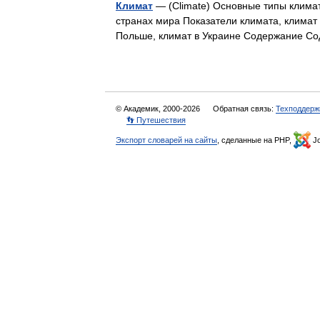
Климат
— (Climate) Основные типы климат
странах мира Показатели климата, климат 
Польше, климат в Украине Содержание 
© Академик, 2000-2026
Обратная связь:
Техподдерж
👣 Путешествия
Экспорт словарей на сайты
, сделанные на PHP,
Jo