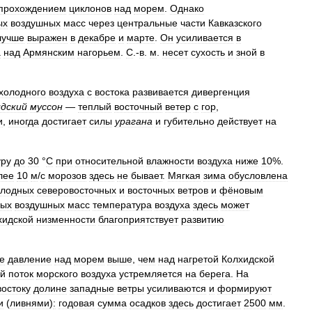
прохождением
циклонов
над
морем
.
Однако
ых
воздушных
масс
через
центральные
части
Кавказского
лучше
выражен
в
декабре
и
марте
.
Он
усиливается
в
а
над
Армянским
нагорьем
.
С
.-
в
.
м
.
несет
сухость
и
зной
в
холодного
воздуха
с
востока
развивается
дивергенция
идский
муссон
—
теплый
восточный
ветер
с
гор
,
и
,
иногда
достигает
силы
урагана
и
губительно
действует
на
уру
до
30
°
С
при
относительной
влажности
воздуха
ниже
10
%.
лее
10
м
/
с
морозов
здесь
не
бывает
.
Мягкая
зима
обусловлена
олодных
северовосточных
и
восточных
ветров
и
фёновым
ных
воздушных
масс
температура
воздуха
здесь
может
хидской
низменности
благоприятствует
развитию
е
давление
над
морем
выше
,
чем
над
нагретой
Колхидской
й
поток
морского
воздуха
устремляется
на
берега
.
На
востоку
долине
западные
ветры
усиливаются
и
формируют
и
(
ливнями
)
:
годовая
сумма
осадков
здесь
достигает
2500
мм
.