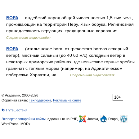
БОРА
— индейский народ общей численностью 1,5 тыс. чел.,
проживающий на территории Перу. Язык борука. Религиозная
принадлежность верующих: традиционные верования …
Современная энциклопедия
БОРА
— (итальянское bora, от греческого boreas северный
ветер), местный сильный (до 40 60 м/с) холодный ветер в
некоторых приморских районах, где невысокие горные хребты
граничат с теплым морем (например, на Адриатическом
побережье Хорватии, на… …
Современная энциклопедия
© Академик, 2000-2026
18+
Обратная связь:
Техподдержка
,
Реклама на сайте
👣 Путешествия
Экспорт словарей на сайты
, сделанные на PHP,
Joomla,
Drupal,
WordPress, MODx.