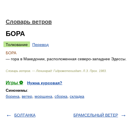
Словарь ветров
БОРА
Толкование
Перевод
БОРА
— гора в Македонии, расположенная северо-западнее Эдессы.
Словарь ветров. — Ленинград: Гидрометеоиздат
.
Л.З. Прох
.
1983
.
Игры ⚽
Нужна курсовая?
Синонимы
:
борина
,
ветер
,
морщина
,
сборка
,
складка
БОЛТАНКА
БРАМСЕЛЬНЫЙ ВЕТЕР