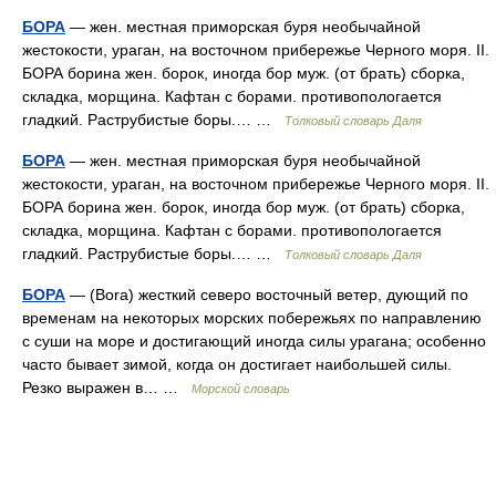
БОРА
— жен. местная приморская буря необычайной
жестокости, ураган, на восточном прибережье Черного моря. II.
БОРА борина жен. борок, иногда бор муж. (от брать) сборка,
складка, морщина. Кафтан с борами. противопологается
гладкий. Раструбистые боры.… …
Толковый словарь Даля
БОРА
— жен. местная приморская буря необычайной
жестокости, ураган, на восточном прибережье Черного моря. II.
БОРА борина жен. борок, иногда бор муж. (от брать) сборка,
складка, морщина. Кафтан с борами. противопологается
гладкий. Раструбистые боры.… …
Толковый словарь Даля
БОРА
— (Bora) жесткий северо восточный ветер, дующий по
временам на некоторых морских побережьях по направлению
с суши на море и достигающий иногда силы урагана; особенно
часто бывает зимой, когда он достигает наибольшей силы.
Резко выражен в… …
Морской словарь