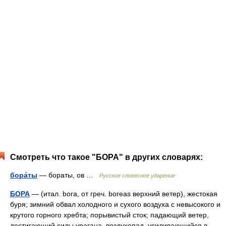
Смотреть что такое "БОРА" в других словарях:
бора́ты
— бораты, ов …
Русское словесное ударение
БОРА
— (итал. bora, от греч. boreas верхний ветер), жестокая
буря; зимний обвал холодного и сухого воздуха с невысокого и
крутого горного хребта; порывистый сток; падающий ветер,
достигающий силы урагана, воздухопад, усиливающийся в