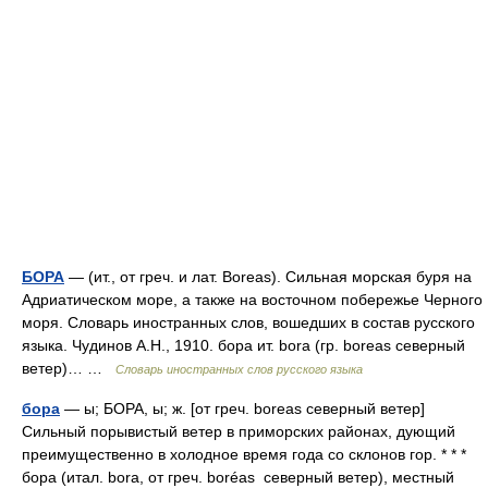
БОРА
— (ит., от греч. и лат. Boreas). Сильная морская буря на
Адриатическом море, а также на восточном побережье Черного
моря. Словарь иностранных слов, вошедших в состав русского
языка. Чудинов А.Н., 1910. бора ит. bora (гр. boreas северный
ветер)… …
Словарь иностранных слов русского языка
бора
— ы; БОРА, ы; ж. [от греч. boreas северный ветер]
Сильный порывистый ветер в приморских районах, дующий
преимущественно в холодное время года со склонов гор. * * *
бора (итал. bora, от греч. boréas северный ветер), местный