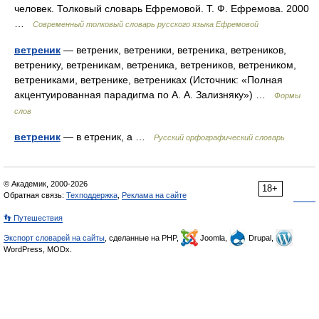
человек. Толковый словарь Ефремовой. Т. Ф. Ефремова. 2000
…
Современный толковый словарь русского языка Ефремовой
ветреник
— ветреник, ветреники, ветреника, ветреников,
ветренику, ветреникам, ветреника, ветреников, ветреником,
ветрениками, ветренике, ветрениках (Источник: «Полная
акцентуированная парадигма по А. А. Зализняку») …
Формы
слов
ветреник
— в етреник, а …
Русский орфографический словарь
© Академик, 2000-2026
18+
Обратная связь:
Техподдержка
,
Реклама на сайте
👣 Путешествия
Экспорт словарей на сайты
, сделанные на PHP,
Joomla,
Drupal,
WordPress, MODx.