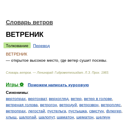
Словарь ветров
ВЕТРЕНИК
Толкование
Перевод
ВЕТРЕНИК
— открытое высокое место, где ветер сушит посевы.
Словарь ветров. — Ленинград: Гидрометеоиздат
.
Л.З. Прох
.
1983
.
Игры ⚽
Поможем написать курсовую
Синонимы
:
вертопрах
,
вертохват
,
верхогляд
,
ветер
,
ветер в голове
,
ветреная голова
,
ветрогон
,
ветродуй
,
ветрозвон
,
ветропляс
,
ветропрах
,
легостай
,
пустельга
,
пустышка
,
свистун
,
флюгер
,
хлыщ
,
шалопай
,
шалопут
,
шаматон
,
шематон
,
щелкун