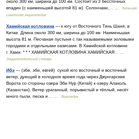
около 300 км, ширина до 100 км. Состоит из 3 бессточных
впадин (с наименьшей высотой 81 м). Солончаки,… …
Большая
советская энциклопедия
Хамийская котловина
— к югу от Восточного Тянь Шаня, в
Китае. Длина около 300 км, ширина до 100 км. Наименьшая
высота 81 м. Песчаная пустыня с так называемыми эоловыми
городами и отдельными оазисами. В Хамийской котловине
г. Хами. * * * ХАМИЙСКАЯ КОТЛОВИНА ХАМИЙСКАЯ… …
Энциклопедический словарь
Ибэ
— (эбе, эби, евгей) сухой юго восточный и восточный
ветер, дующий в холодное время года через Джунгарские
Ворота со стороны озера Эби Нур (Китай) к озеру Алаколь
(Казахстан). Ветер ураганный, порывистый и тёплый, несёт
много пыли, песка и… …
Википедия