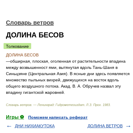
Словарь ветров
ДОЛИНА БЕСОВ
Толкование
ДОЛИНА БЕСОВ
—обширная, плоская, оголенная от растительности впадина
между возвышенност ями, вытянутая вдоль Тань-Шаня в
Синьцзяне (Центральная Азия). В ясные дни здесь появляется
множество пыльных вихрей, движущихся на восток вдоль
общего воздушного потока. Акад. В. А. Обручев назвал эту
впадину гигантской жаровней.
Словарь ветров. — Ленинград: Гидрометеоиздат
.
Л.З. Прох
.
1983
.
Игры ⚽
Поможем написать реферат
ДНИ НИХИАКУТОКА
ДОЛИНА ВЕТРОВ