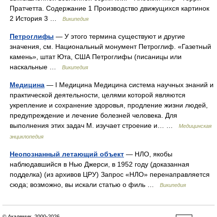
Пратчетта. Содержание 1 Производство движущихся картинок
2 История 3 …
Википедия
Петроглифы
— У этого термина существуют и другие
значения, см. Национальный монумент Петроглиф. «Газетный
камень», штат Юта, США Петроглифы (писаницы или
наскальные …
Википедия
Медицина
— I Медицина Медицина система научных знаний и
практической деятельности, целями которой являются
укрепление и сохранение здоровья, продление жизни людей,
предупреждение и лечение болезней человека. Для
выполнения этих задач М. изучает строение и… …
Медицинская
энциклопедия
Неопознанный летающий объект
— НЛО, якобы
наблюдавшийся в Нью Джерси, в 1952 году (доказанная
подделка) (из архивов ЦРУ) Запрос «НЛО» перенаправляется
сюда; возможно, вы искали статью о филь …
Википедия
© Академик, 2000-2026