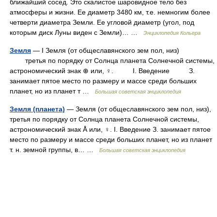
ближайший сосед. Это скалистое шаровидное тело без
атмосферы и жизни. Ее диаметр 3480 км, т.е. немногим более
четверти диаметра Земли. Ее угловой диаметр (угол, под
которым диск Луны виден с Земли)… …
Энциклопедия Кольера
Земля
— I Земля (от общеславянского зем пол, низ)
третья по порядку от Солнца планета Солнечной системы,
астрономический знак ⊕ или, ♀. I. Введение З.
занимает пятое место по размеру и массе среди больших
планет, но из планет т …
Большая советская энциклопедия
Земля (планета)
— Земля (от общеславянского зем пол, низ),
третья по порядку от Солнца планета Солнечной системы,
астрономический знак Å или, ♀. I. Введение З. занимает пятое
место по размеру и массе среди больших планет, но из планет
т. н. земной группы, в… …
Большая советская энциклопедия