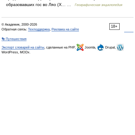
образовавших гос во Ляо (X… …
Географическая энциклопедия
© Академик, 2000-2026
18+
Обратная связь:
Техподдержка
,
Реклама на сайте
👣 Путешествия
Экспорт словарей на сайты
, сделанные на PHP,
Joomla,
Drupal,
WordPress, MODx.