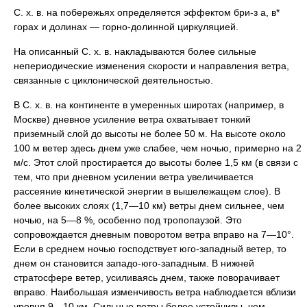
С. х. в. на побережьях определяется эффектом бри-з а, в*
горах и долинах — горно-долинной циркуляцией.
На описанный С. х. в. накладываются более сильные
непериодические изменения скорости и направления ветра,
связанные с циклонической деятельностью.
В С. х. в. на континенте в умеренных широтах (например, в
Москве) дневное усиление ветра охватывает тонкий
приземный слой до высоты не более 50 м. На высоте около
100 м ветер здесь днем уже слабее, чем ночью, примерно на 2
м/с. Этот слой простирается до высоты более 1,5 км (в связи с
тем, что при дневном усилении ветра увеличивается
рассеяние кинетической энергии в вышележащем слое). В
более высоких слоях (1,7—10 км) ветры днем сильнее, чем
ночью, на 5—8 %, особенно под тропопаузой. Это
сопровождается дневным поворотом ветра вправо на 7—10°.
Если в среднем ночью господствует юго-западный ветер, то
днем он становится западо-юго-западным. В нижней
стратосфере ветер, усиливаясь днем, также поворачивает
вправо. Наибольшая изменчивость ветра наблюдается вблизи
уровня 9—10 км. Сильные ветры более устойчивы, чем