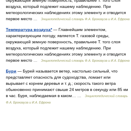
окружающей земную поверхность, правильнее Т. того слоя
воздуха, который подлежит нашему наблюдению. При
метеорологических наблюдениях этому элементу и отводится
первое место …
Энциклопедический словарь Ф.А. Брокгауза и И.А. Ефрона
Температура воздуха*
— Главнейшим элементом,
характеризующим погоду, является Т. газовой среды,
окружающей земную поверхность, правильнее Т. того слоя
воздуха, который подлежит нашему наблюдению. При
метеорологических наблюдениях этому элементу и отводится
первое место …
Энциклопедический словарь Ф.А. Брокгауза и И.А. Ефрона
Бури
— Бурей называется ветер, настолько сильный, что
представляет опасность для судоходства, ломает или
вырывает с корнем деревья и т. д.; скорость такого ветра
обыкновенно принимают свыше 24 метров в секунду или 85 км
в час. Буря, наблюдаемая в каком… …
Энциклопедический словарь
Ф.А. Брокгауза и И.А. Ефрона