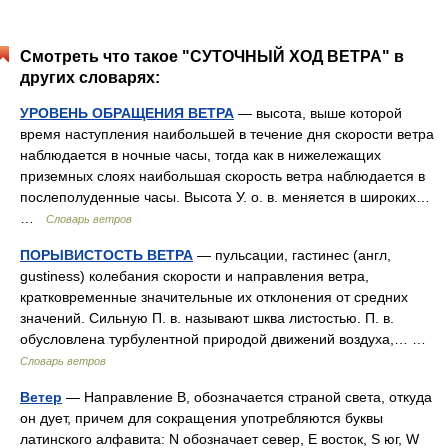
Смотреть что такое "СУТОЧНЫЙ ХОД ВЕТРА" в
других словарях:
УРОВЕНЬ ОБРАЩЕНИЯ ВЕТРА
— высота, выше которой
время наступления наибольшей в течение дня скорости ветра
наблюдается в ночные часы, тогда как в нижележащих
приземных слоях наибольшая скорость ветра наблюдается в
послеполуденные часы. Высота У. о. в. меняется в широких…
…
Словарь ветров
ПОРЫВИСТОСТЬ ВЕТРА
— пульсации, гастинес (англ,
gustiness) колебания скорости и направления ветра,
кратковременные значительные их отклонения от средних
значений. Сильную П. в. называют шква листостью. П. в.
обусловлена турбулентной природой движений воздуха,… …
Словарь ветров
Ветер
— Направление В, обозначается страной света, откуда
он дует, причем для сокращения употребляются буквы
латинского алфавита: N обозначает север, Е восток, S юг, W