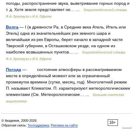
погоды, распространение звука, выветривание горных пород и
т. д. Хотя земля представляет не… …
Энциклопедический словарь
Ф.А. Брокгауза и И.А. Ефрона
Волга
— I (в древности Ра, в Средние века Атель, Итель или
Этель) одна из значительнейших рек земного шара и
величайшая из рек Европы, берет начало в западной части
Тверской губернии, в Осташковском уезде, на одном из
наиболее возвышенных пунктов… …
Энциклопедический словарь
Ф.А. Брокгауза и И.А. Ефрона
Погода
— состояние атмосферы в рассматриваемом
месте в определённый момент или за ограниченный
промежуток времени (сутки, месяц, год). Многолетний режим
П. называют Климатом. П. характеризуют метеорологическими
элементами (См. Метеорологические… …
Большая советская
энциклопедия
© Академик, 2000-2026
18+
Обратная связь:
Техподдержка
,
Реклама на сайте