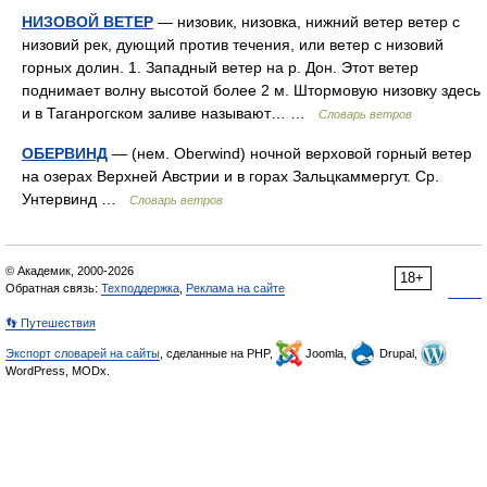
НИЗОВОЙ ВЕТЕР
— низовик, низовка, нижний ветер ветер с
низовий рек, дующий против течения, или ветер с низовий
горных долин. 1. Западный ветер на р. Дон. Этот ветер
поднимает волну высотой более 2 м. Штормовую низовку здесь
и в Таганрогском заливе называют… …
Словарь ветров
ОБЕРВИНД
— (нем. Oberwind) ночной верховой горный ветер
на озерах Верхней Австрии и в горах Зальцкаммергут. Ср.
Унтервинд …
Словарь ветров
© Академик, 2000-2026
18+
Обратная связь:
Техподдержка
,
Реклама на сайте
👣 Путешествия
Экспорт словарей на сайты
, сделанные на PHP,
Joomla,
Drupal,
WordPress, MODx.