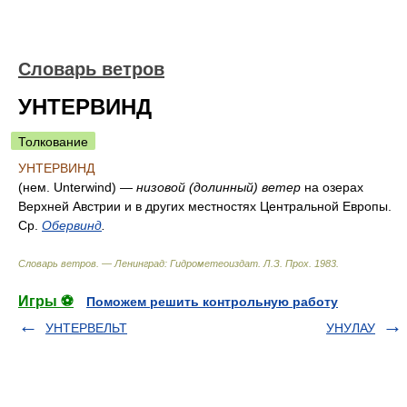
Словарь ветров
УНТЕРВИНД
Толкование
УНТЕРВИНД
(нем. Unterwind) —
низовой (долинный) ветер
на озерах
Верхней Австрии и в других местностях Центральной Европы.
Ср.
Обервинд
.
Словарь ветров. — Ленинград: Гидрометеоиздат
.
Л.З. Прох
.
1983
.
Игры ⚽
Поможем решить контрольную работу
УНТЕРВЕЛЬТ
УНУЛАУ