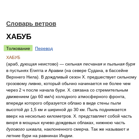
Словарь ветров
ХАБУБ
Толкование
Перевод
ХАБУБ
(араб, дующая неистово) — сильная
песчаная
и
пыльная буря
в пустынях Египта и Аравии (на севере Судана, в бассейне
Верхнего Нила). В дождливый сезон X. предшествует сильному
грозовому ливню, который обычно начинается не более чем
через 2 ч после начала бури. X. связана со стремительным
движением (до 60 км/ч) холодного атмосферного фронта,
впереди которого образуется облако в виде стены пыли
высотой до 1,5 км и шириной до 30 км. Пыль поднимается
вверх на несколько километров. X. представляет собой часть
вихря в мощных кучево-дождевых облаках, нижнюю часть
дугового шквала,
наклоненного смерча. Так же называют и
летние бури на равнинах Индии.