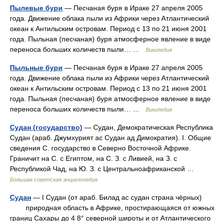
Пылевые бури
— Песчаная буря в Ираке 27 апреля 2005
года. Движение облака пыли из Африки через Атлантический
океан к Антильским островам. Период с 13 по 21 июня 2001
года. Пыльная (песчаная) буря атмосферное явление в виде
переноса больших количеств пыли… …
Википедия
Пыльные бури
— Песчаная буря в Ираке 27 апреля 2005
года. Движение облака пыли из Африки через Атлантический
океан к Антильским островам. Период с 13 по 21 июня 2001
года. Пыльная (песчаная) буря атмосферное явление в виде
переноса больших количеств пыли… …
Википедия
Судан (государство)
— Судан, Демократическая Республика
Судан (араб. Джумхурият ас Судан ад Димократия). I. Общие
сведения С. государство в Северно Восточной Африке.
Граничит на С. с Египтом, на С. З. с Ливией, на З. с
Республикой Чад, на Ю. З. с Центральноафриканской …
Большая советская энциклопедия
Судан
— I Судан (от араб. Билад ас судан страна чёрных)
природная область в Африке, простирающаяся от южных
границ Сахары до 4 8° северной широты и от Атлантического