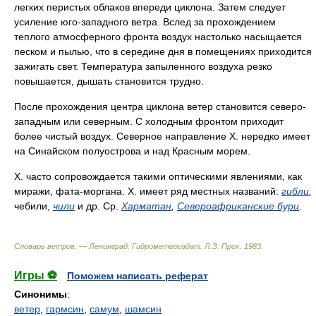
легких перистых облаков впереди циклона. Затем следует
усиление юго-западного ветра. Вслед за прохождением
теплого атмосферного фронта воздух настолько насыщается
песком и пылью, что в середине дня в помещениях приходится
зажигать свет. Температура запыленного воздуха резко
повышается, дышать становится трудно.
После прохождения центра циклона ветер становится северо-
западным или северным. С холодным фронтом приходит
более чистый воздух. Северное направление X. нередко имеет
на Синайском полуострова и над Красным морем.
X. часто сопровождается такими оптическими явлениями, как
миражи, фата-моргана. X. имеет ряд местных названий:
гибли
,
чебили,
чили
и др. Ср.
Харматан
,
Североафриканские бури
.
Словарь ветров. — Ленинград: Гидрометеоиздат
.
Л.З. Прох
.
1983
.
Игры ⚽
Поможем написать реферат
Синонимы
:
ветер
,
гармсин
,
самум
,
шамсин