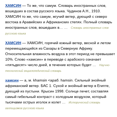
ХАМСИН
— То же, что самум. Словарь иностранных слов,
вошедших в состав русского языка. Чудинов А.Н., 1910.
ХАМСИН то же, что самум, жгучий ветер, дующий с северо
востока в Аравийских и Африканских степях. Полный словарь
иностранных слов, вошедших в… …
Словарь иностранных слов
русского языка
ХАМСИН
— ХАМСИН, горячий южный ветер, весной и летом
перемещающийся из Сахары в Северную Африку.
Относительная влажность воздуха в этот период не превышает
10%. Слово «хамсин» в переводе с арабского означает
«пятьдесят» число дней, в течение которых будет …
Научно-
технический энциклопедический словарь
хамсин
— а, м. khamsin <араб. hamsin. Сильный знойный
африканский ветер. БАС 1. Сухой и знойный ветер в Египте,
дующий из пустыни. Крысин 1998. Солнце печет, составляя
самый гибельный контраст с холодным воздухом, который
тысячами острых иголок и колет …
Исторический словарь
галлицизмов русского языка