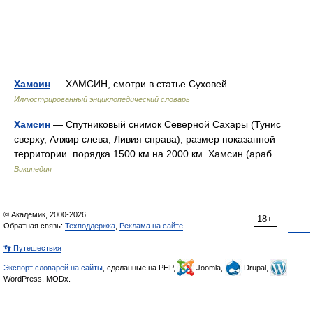
Хамсин
— ХАМСИН, смотри в статье Суховей. …
Иллюстрированный энциклопедический словарь
Хамсин
— Спутниковый снимок Северной Сахары (Тунис
сверху, Алжир слева, Ливия справа), размер показанной
территории порядка 1500 км на 2000 км. Хамсин (араб …
Википедия
© Академик, 2000-2026
18+
Обратная связь:
Техподдержка
,
Реклама на сайте
👣 Путешествия
Экспорт словарей на сайты
, сделанные на PHP,
Joomla,
Drupal,
WordPress, MODx.