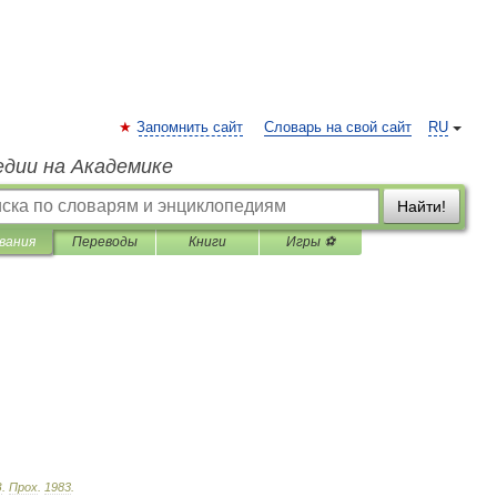
Запомнить сайт
Словарь на свой сайт
RU
едии на Академике
Найти!
вания
Переводы
Книги
Игры ⚽
З
.
Прох
.
1983
.