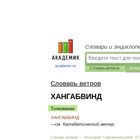
Словари и энциклоп
academic.ru
Словарь ветров
Толко
Словарь ветров
ХАНГАБВИНД
Толкование
ХАНГАБВИНД
—
см
.
Катабатический
ветер
.
Словарь
ветров
. —
Ленинград:
Гидрометеоиздат
.
Л
.