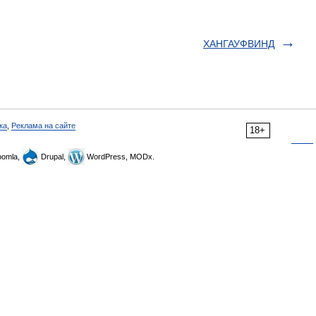
ХАНГАУФВИНД
ка
,
Реклама на сайте
18+
omla,
Drupal,
WordPress, MODx.