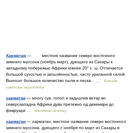
Харматан
— местное название северо восточного
зимнего муссона (ноябрь март), дующего из Сахары к
западному побережью Африки южнее 20° с. ш. Отличается
большой сухостью и запылённостью, часто ураганной силой.
Выносит большое количество пыли и песка… …
Большая
советская энциклопедия
харматан
— многу сув, топол и задушлив ветар во
северозападна Африка дува претежно од декември до
февруари …
Macedonian dictionary
харматан
— харматан, местное название северо восточного
зимнего муссона, дующего с ноября по март из Сахары в