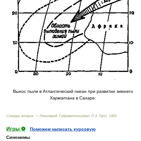
Вынос пыли в Атлантический океан при развитии зимнего
Харматана
в Сахаре.
Словарь ветров. — Ленинград: Гидрометеоиздат
.
Л.З. Прох
.
1983
.
Игры ⚽
Поможем написать курсовую
Синонимы
: