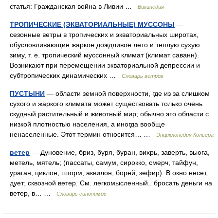
статья: Гражданская война в Ливии …
Википедия
ТРОПИЧЕСКИЕ (ЭКВАТОРИАЛЬНЫЕ) МУССОНЫ
—
сезонные ветры в тропических и экваториальных широтах,
обусловливающие жаркое дождливое лето и теплую сухую
зиму, т. е. тропический муссонный климат (климат саванн).
Возникают при перемещении экваториальной депрессии и
субтропических динамических …
Словарь ветров
ПУСТЫНИ
— области земной поверхности, где из за слишком
сухого и жаркого климата может существовать только очень
скудный растительный и животный мир; обычно это области с
низкой плотностью населения, а иногда вообще
ненаселенные. Этот термин относится… …
Энциклопедия Кольера
ветер
— Дуновение, бриз, буря, буран, вихрь, заверть, вьюга,
метель, мятель; (пассаты, самум, сирокко, смерч, тайфун,
ураган, циклон, шторм, аквилон, борей, зефир). В окно несет,
дует; сквозной ветер. См. легкомысленный.. бросать деньги на
ветер, в… …
Словарь синонимов