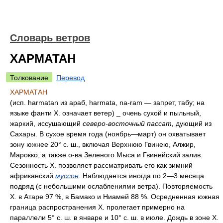
Словарь ветров
ХАРМАТАН
Толкование
Перевод
ХАРМАТАН
(исп. harmatan из араб, harmata, na-ram — запрет, табу; на
языке фанти X. означает ветер) _ очень сухой и пыльный,
жаркий, иссушающий
северо
-восточный пассат,
дующий из
Сахары. В сухое время года (ноябрь—март) он охватывает
зону южнее 20° с. ш., включая Верхнюю Гвинею, Алжир,
Марокко, а также о-ва Зеленого Мыса и Гвинейский залив.
Сезонность X. позволяет рассматривать его как зимний
африканский
муссон
.
Наблюдается иногда по 2—3 месяца
подряд (с небольшими ослаблениями ветра). Повторяемость
X. в Атаре 97 %, в Бамако и Ниамей 88 %. Осредненная южная
граница распространения X. пролегает примерно на
параллели 5° с. ш. в январе и 10° с. ш. в июле. Дождь в зоне X.