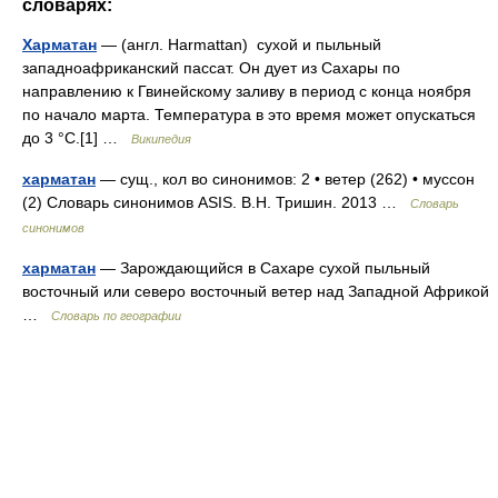
словарях:
Харматан
— (англ. Harmattan) сухой и пыльный
западноафриканский пассат. Он дует из Сахары по
направлению к Гвинейскому заливу в период с конца ноября
по начало марта. Температура в это время может опускаться
до 3 °C.[1] …
Википедия
харматан
— сущ., кол во синонимов: 2 • ветер (262) • муссон
(2) Словарь синонимов ASIS. В.Н. Тришин. 2013 …
Словарь
синонимов
харматан
— Зарождающийся в Сахаре сухой пыльный
восточный или северо восточный ветер над Западной Африкой
…
Словарь по географии