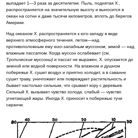
выпадает 1—3 раза за десятилетие. Пыль, поднятая X.,
распространяется на значительную высоту и выносится в
океан на сотни и даже тысячи километров, вплоть до берегов
Америки.
Над океаном X. распространяется к юго-западу в виде
верхнего атмосферного течения, летом—над
противоположным ему
юго-западным муссоном,
зимой — над
влажным
пассатом.
Когда муссон ослабевает (см.
Тропические муссоны)
и пассат не выражен, X. опускается до
земной или водной поверхности. На влажном и душном
побережье X. сушит воздух и приятно холодит, а в саванне
сушит траву, уничтожает или повреждает растительность и
бывает настолько сильным, что срывает кору с деревьев.
Сильный X. вызывает чувство холода, слабый — чувство
угнетающей жары. Иногда X. приносит к побережью тучи
саранчи.