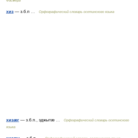
Фасмера
хиз
— з.б.п …
Орфографический словарь осетинского языка
хизæг
— з.б.п., зджытæ …
Орфографический словарь осетинского
языка