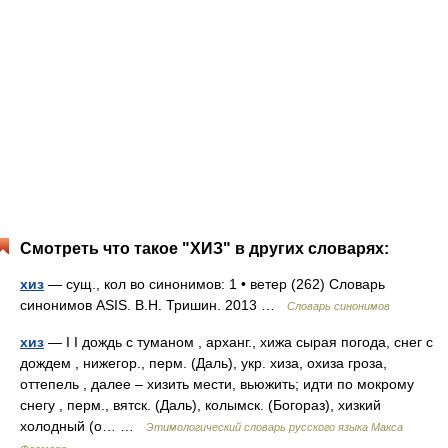
Смотреть что такое "ХИЗ" в других словарях:
хиз
— сущ., кол во синонимов: 1 • ветер (262) Словарь
синонимов ASIS. В.Н. Тришин. 2013 …
Словарь синонимов
хиз
— I I дождь с туманом , арханг., хижа сырая погода, снег с
дождем , нижегор., перм. (Даль), укр. хиза, охиза гроза,
оттепель , далее – хизить мести, вьюжить; идти по мокрому
снегу , перм., вятск. (Даль), колымск. (Богораз), хизкий
холодный (о… …
Этимологический словарь русского языка Макса