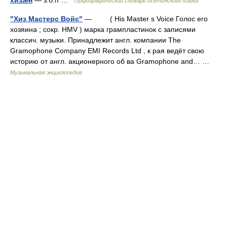
хизæн
— з.б.п …
Орфографический словарь осетинского языка
"Хиз Мастерс Войс"
— ( His Master s Voice Голос его
хозяина ; сокр. HMV ) марка грампластинок с записями
классич. музыки. Принадлежит англ. компании The
Gramophone Company EMI Records Ltd , к рая ведёт свою
историю от англ. акционерного об ва Gramophone and… …
Музыкальная энциклопедия