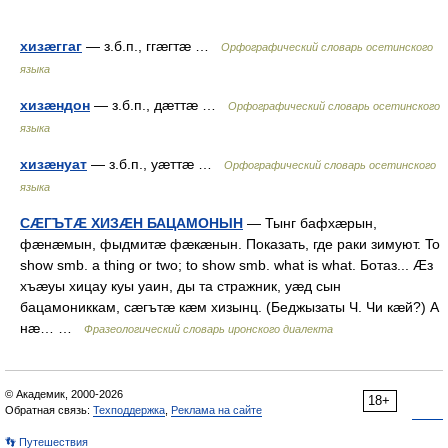
хизæггаг
— з.б.п., ггæгтæ …
Орфографический словарь осетинского
языка
хизæндон
— з.б.п., дæттæ …
Орфографический словарь осетинского
языка
хизæнуат
— з.б.п., уæттæ …
Орфографический словарь осетинского
языка
СÆГЪТÆ ХИЗÆН БАЦАМОНЫН
— Тынг бафхæрын,
фæнæмын, фыдмитæ фæкæнын. Показать, где раки зимуют. To
show smb. a thing or two; to show smb. what is what. Ботаз... Æз
хъæуы хицау куы уаин, ды та стражник, уæд сын
бацамониккам, сæгътæ кæм хизынц. (Беджызаты Ч. Чи кæй?) А
нæ… …
Фразеологический словарь иронского диалекта
© Академик, 2000-2026
18+
Обратная связь:
Техподдержка
,
Реклама на сайте
👣 Путешествия