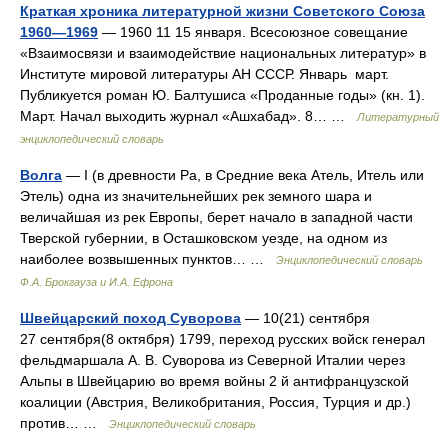
Краткая хроника литературной жизни Советского Союза
1960—1969
— 1960 11 15 января. Всесоюзное совещание
«Взаимосвязи и взаимодействие национальных литератур» в
Институте мировой литературы АН СССР. Январь март.
Публикуется роман Ю. Балтушиса «Проданные годы» (кн. 1).
Март. Начал выходить журнал «Ашхабад». 8… …
Литературный
энциклопедический словарь
Волга
— I (в древности Ра, в Средние века Атель, Итель или
Этель) одна из значительнейших рек земного шара и
величайшая из рек Европы, берет начало в западной части
Тверской губернии, в Осташковском уезде, на одном из
наиболее возвышенных пунктов… …
Энциклопедический словарь
Ф.А. Брокгауза и И.А. Ефрона
Швейцарский поход Суворова
— 10(21) сентября
27 сентября(8 октября) 1799, переход русских войск генерал
фельдмаршала А. В. Суворова из Северной Италии через
Альпы в Швейцарию во время войны 2 й антифранцузской
коалиции (Австрия, Великобритания, Россия, Турция и др.)
против… …
Энциклопедический словарь