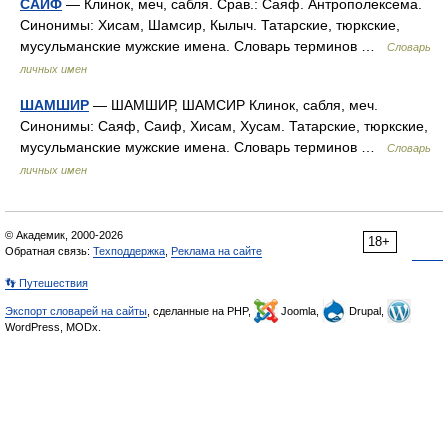
САЙФ
— Клинок, меч, сабля. Срав.: Саяф. Антрополексема.
Синонимы: Хисам, Шамсир, Кылыч. Татарские, тюркские,
мусульманские мужские имена. Словарь терминов …
Словарь
личных имен
ШАМШИР
— ШАМШИР, ШАМСИР Клинок, сабля, меч.
Синонимы: Саяф, Саиф, Хисам, Хусам. Татарские, тюркские,
мусульманские мужские имена. Словарь терминов …
Словарь
личных имен
© Академик, 2000-2026
18+
Обратная связь:
Техподдержка
,
Реклама на сайте
👣 Путешествия
Экспорт словарей на сайты
, сделанные на PHP,
Joomla,
Drupal,
WordPress, MODx.