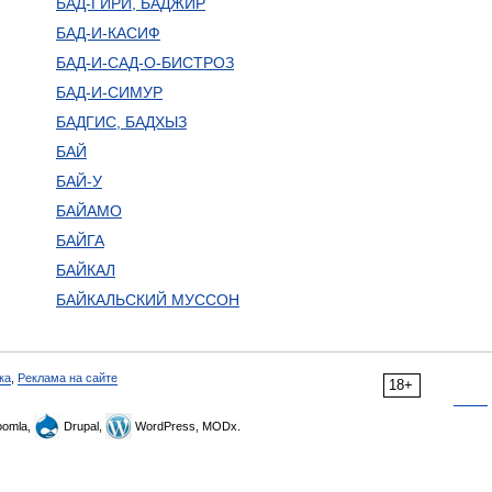
БАД-ГИРИ, БАДЖИР
БАД-И-КАСИФ
БАД-И-САД-О-БИСТРОЗ
БАД-И-СИМУР
БАДГИС, БАДХЫЗ
БАЙ
БАЙ-У
БАЙАМО
БАЙГА
БАЙКАЛ
БАЙКАЛЬСКИЙ МУССОН
ка
,
Реклама на сайте
18+
omla,
Drupal,
WordPress, MODx.