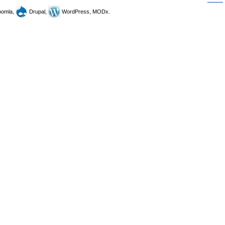
omla,
Drupal,
WordPress, MODx.