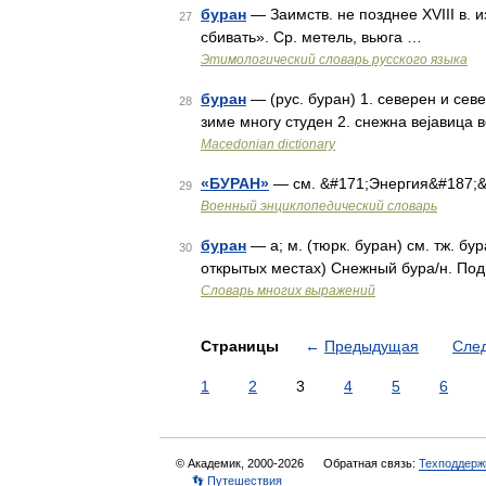
буран
— Заимств. не позднее XVIII в. из
27
сбивать». Ср. метель, вьюга …
Этимологический словарь русского языка
буран
— (рус. буран) 1. северен и сев
28
зиме многу студен 2. снежна вејавица 
Macedonian dictionary
«БУРАН»
— см. &#171;Энергия&#187;&
29
Военный энциклопедический словарь
буран
— а; м. (тюрк. буран) см. тж. б
30
открытых местах) Снежный бура/н. Под
Словарь многих выражений
Страницы
←
Предыдущая
Сле
1
2
3
4
5
6
© Академик, 2000-2026
Обратная связь:
Техподдерж
👣 Путешествия