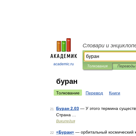
Словари и энциклоп
academic.ru
Толкования
Переводы
буран
Толкование
Перевод
Книги
Буран 2.03
— У этого термина существу
21
Страна …
Википедия
«Буран»
— орбитальный космический к
22