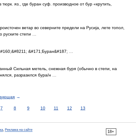
 тюрк. яз., где буран суф. производное от бур «крутить,
ероисточен ветар во северните предели на Русија, лете топол,
во руските степи …
#160;&#8211; &#171;Буран&#187; …
уранный Сильная метель, снежная буря (обычно в степи, на
нялся, разразился бура/н …
дующая
→
7
8
9
10
11
12
13
ка
,
Реклама на сайте
18+