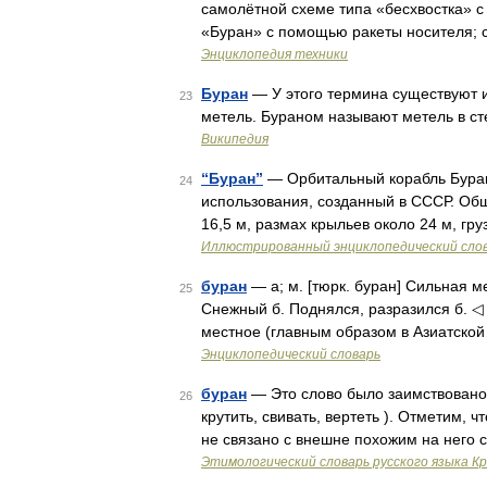
самолётной схеме типа «бесхвостка» 
«Буран» с помощью ракеты носителя; 
Энциклопедия техники
Буран
— У этого термина существуют и
23
метель. Бураном называют метель в с
Википедия
“Буран”
— Орбитальный корабль Буран 
24
использования, созданный в СССР. Обща
16,5 м, размах крыльев около 24 м, гр
Иллюстрированный энциклопедический сло
буран
— а; м. [тюрк. буран] Сильная м
25
Снежный б. Поднялся, разразился б. ◁ Бу
местное (главным образом в Азиатской
Энциклопедический словарь
буран
— Это слово было заимствовано с
26
крутить, свивать, вертеть ). Отметим,
не связано с внешне похожим на него
Этимологический словарь русского языка К