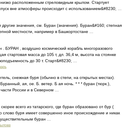
с низко расположенным стреловидным крылом. Стартует
спуск вне атмосферы происходит с использованием&#8230; …
 другие значения, см. Буран (значения). Буран&#160; степная
тепной местности, например в Башкортостане …
. БУРАН , воздушно космический корабль многоразового
я стартовая масса до 105 т, дл. 36,4 м, высота на стоянке
узоподъемность до 30 т. Старт&#8230; …
варь
етель, снежная буря (обычно в степи, на открытых местах).
ранный, ая, ое. Б. ветер. Б ая ночь. * * * буран (тюрк.),
 части России и в Северном …
корее всего из татарского, где буран образовано от бур (
 что слово буря имеет совершенно иное происхождение и никак
 существительным буран …
рылова