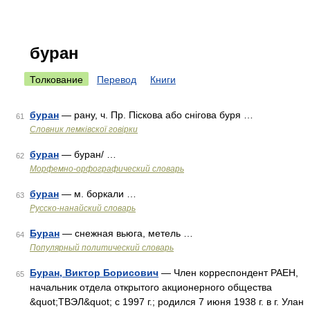
буран
Толкование
Перевод
Книги
буран
— рану, ч. Пр. Піскова або снігова буря …
61
Словник лемківскої говірки
буран
— буран/ …
62
Морфемно-орфографический словарь
буран
— м. боркали …
63
Русско-нанайский словарь
Буран
— снежная вьюга, метель …
64
Популярный политический словарь
Буран, Виктор Борисович
— Член корреспондент РАЕН,
65
начальник отдела открытого акционерного общества
&quot;ТВЭЛ&quot; с 1997 г.; родился 7 июня 1938 г. в г. Улан