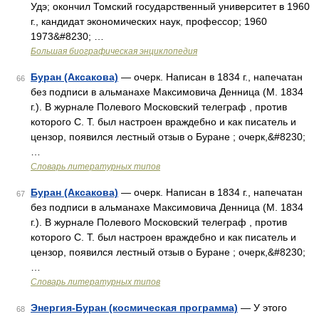
Удэ; окончил Томский государственный университет в 1960
г., кандидат экономических наук, профессор; 1960
1973&#8230; …
Большая биографическая энциклопедия
Буран (Аксакова)
— очерк. Написан в 1834 г., напечатан
66
без подписи в альманахе Максимовича Денница (М. 1834
г.). В журнале Полевого Московский телеграф , против
которого С. Т. был настроен враждебно и как писатель и
цензор, появился лестный отзыв о Буране ; очерк,&#8230;
…
Словарь литературных типов
Буран (Аксакова)
— очерк. Написан в 1834 г., напечатан
67
без подписи в альманахе Максимовича Денница (М. 1834
г.). В журнале Полевого Московский телеграф , против
которого С. Т. был настроен враждебно и как писатель и
цензор, появился лестный отзыв о Буране ; очерк,&#8230;
…
Словарь литературных типов
Энергия-Буран (космическая программа)
— У этого
68