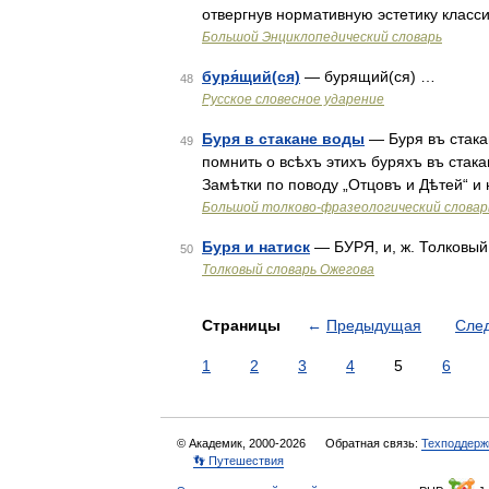
отвергнув нормативную эстетику класс
Большой Энциклопедический словарь
буря́щий(ся)
— бурящий(ся) …
48
Русское словесное ударение
Буря в стакане воды
— Буря въ стакан
49
помнить о всѣхъ этихъ буряхъ въ стак
Замѣтки по поводу „Отцовъ и Дѣтей“ и 
Большой толково-фразеологический словар
Буря и натиск
— БУРЯ, и, ж. Толковый
50
Толковый словарь Ожегова
Страницы
←
Предыдущая
Сле
1
2
3
4
5
6
© Академик, 2000-2026
Обратная связь:
Техподдерж
👣 Путешествия