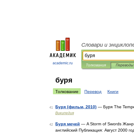
Словари и энциклоп
academic.ru
Толкования
Переводы
буря
Толкование
Перевод
Книги
Буря (фильм, 2010)
— Буря The Temp
41
Википедия
Буря мечей
— A Storm of Swords Жанр:
42
английский Публикация: Август 2000 г