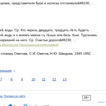
ицизма, представители Бури и натиска отстаивали&#8230; …
ѣ воды. Ср. Кто черезъ двадцать, тридцать лѣтъ будетъ
анѣ воды и о моемъ имени съ тѣнью или безъ тѣни. Тургеневъ.
нареканій на него. Ср. Счастье дорого&#8230; …
ь Михельсона (оригинальная орфография)
 словарь Ожегова. С.И. Ожегов, Н.Ю. Шведова. 1949 1992 …
дующая
→
7
8
9
10
11
12
13
ка
,
Реклама на сайте
18+