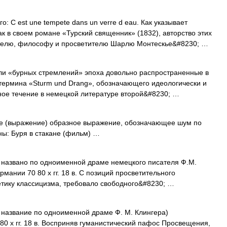
: С est une tempete dans un verre d eau. Как указывает
к в своем романе «Турский священник» (1832), авторство этих
ателю, философу и просветителю Шарлю Монтескье&#8230; …
 «бурных стремлений» эпоха довольно распространенные в
термина «Sturm und Drang», обозначающего идеологически и
ое течение в немецкой литературе второй&#8230; …
е (выражение) образное выражение, обозначающее шум по
ы: Буря в стакане (фильм) …
, названо по одноименной драме немецкого писателя Ф.М.
мании 70 80 х гг. 18 в. С позиций просветительного
етику классицизма, требовало свободного&#8230; …
; название по одноименной драме Ф. М. Клингера)
80 х гг. 18 в. Восприняв гуманистический пафос Просвещения,