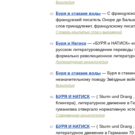
Википедия
Буря в стакане воды
— С французского
43
французский писатель Оноре де Бальза
слов принадлежит, французскому пис
Словарь крылатых слов и выражений
Буря и Натиск
— «БУРЯ и НАТИСК» или
44
русском литературоведении переводы 
формально революционное литературн
Литературная энциклопедия
Буря в стакане воды
— Буря в стакан
45
незначительному поводу Звёздные войн
Википедия
БУРЯ И НАТИСК
— ( Sturm und Drang 
46
Клингера), литературное движение в Гер
гуманизма отвергало нормативную эст
Современная энциклопедия
БУРЯ И НАТИСК
— ( Sturm und Drang 
47
литературное движение в Германии 70 