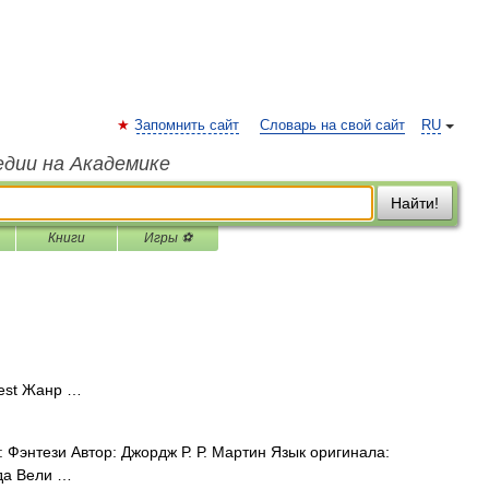
Запомнить сайт
Словарь на свой сайт
RU
едии на Академике
Найти!
Книги
Игры ⚽
est Жанр …
 Фэнтези Автор: Джордж Р. Р. Мартин Язык оригинала:
ода Вели …