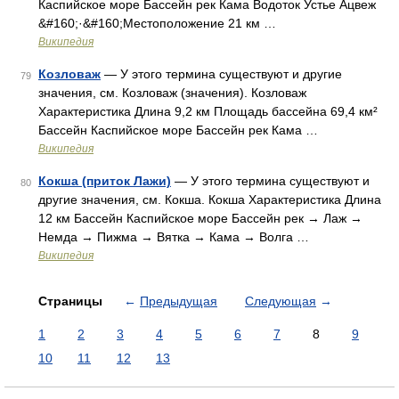
Каспийское море Бассейн рек Кама Водоток Устье Ацвеж
&#160;·&#160;Местоположение 21 км …
Википедия
Козловаж
— У этого термина существуют и другие
79
значения, см. Козловаж (значения). Козловаж
Характеристика Длина 9,2 км Площадь бассейна 69,4 км²
Бассейн Каспийское море Бассейн рек Кама …
Википедия
Кокша (приток Лажи)
— У этого термина существуют и
80
другие значения, см. Кокша. Кокша Характеристика Длина
12 км Бассейн Каспийское море Бассейн рек → Лаж →
Немда → Пижма → Вятка → Кама → Волга …
Википедия
Страницы
←
Предыдущая
Следующая
→
1
2
3
4
5
6
7
8
9
10
11
12
13