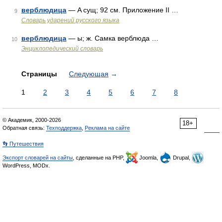
верблюдица
— A сущ; 92 см. Приложение II …
9
Словарь ударений русского языка
верблюдица
— ы; ж. Самка верблюда …
10
Энциклопедический словарь
Страницы
Следующая
→
1
2
3
4
5
6
7
8
© Академик, 2000-2026
18+
Обратная связь:
Техподдержка
,
Реклама на сайте
👣 Путешествия
Экспорт словарей на сайты
, сделанные на PHP,
Joomla,
Drupal,
WordPress, MODx.