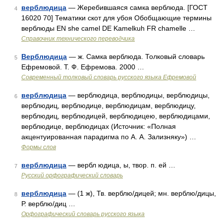
верблюдица
— Жеребившаяся самка верблюда. [ГОСТ
4
16020 70] Тематики скот для убоя Обобщающие термины
верблюды EN she camel DE Kamelkuh FR chamelle …
Справочник технического переводчика
Верблюдица
— ж. Самка верблюда. Толковый словарь
5
Ефремовой. Т. Ф. Ефремова. 2000 …
Современный толковый словарь русского языка Ефремовой
верблюдица
— верблюдица, верблюдицы, верблюдицы,
6
верблюдиц, верблюдице, верблюдицам, верблюдицу,
верблюдиц, верблюдицей, верблюдицею, верблюдицами,
верблюдице, верблюдицах (Источник: «Полная
акцентуированная парадигма по А. А. Зализняку») …
Формы слов
верблюдица
— вербл юдица, ы, твор. п. ей …
7
Русский орфографический словарь
верблюдица
— (1 ж), Тв. верблю/дицей; мн. верблю/дицы,
8
Р. верблю/диц …
Орфографический словарь русского языка