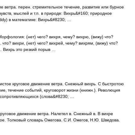
 ветра. перен. cтремительное течение, развитие или бурное
увств, мыслей и т.п. в природе: Вихрь&#160; природное
Eddy) в математике: Вихрь&#8230; …
Морфология: (нет) чего? вихря, чему? вихрю, (вижу) что?
 что? вихри, (нет) чего? вихрей, чему? вихрям, (вижу) что?
1. Вихрь это резкий порыв …
истое круговое движение ветра. Снежный вихрь. С быстротою
ие, течение событий, круговорот жизни (книжн.). Революция
 сопротивляющихся (слова&#8230; …
руговое движение ветра. Налетел в. Снежный в. В вихре
, ое. Толковый словарь Ожегова. С.И. Ожегов, Н.Ю. Шведова.