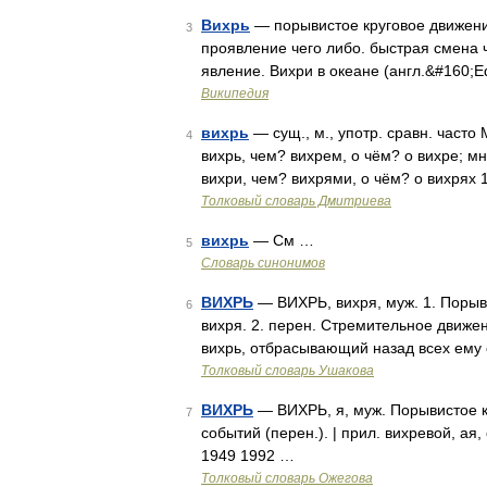
Вихрь
— порывистое круговое движение
3
проявление чего либо. быстрая смена ч
явление. Вихри в океане (англ.&#160;
Википедия
вихрь
— сущ., м., употр. сравн. часто 
4
вихрь, чем? вихрем, о чём? о вихре; мн.
вихри, чем? вихрями, о чём? о вихрях 
Толковый словарь Дмитриева
вихрь
— См …
5
Словарь синонимов
ВИХРЬ
— ВИХРЬ, вихря, муж. 1. Порыв
6
вихря. 2. перен. Стремительное движен
вихрь, отбрасывающий назад всех ему
Толковый словарь Ушакова
ВИХРЬ
— ВИХРЬ, я, муж. Порывистое к
7
событий (перен.). | прил. вихревой, ая
1949 1992 …
Толковый словарь Ожегова