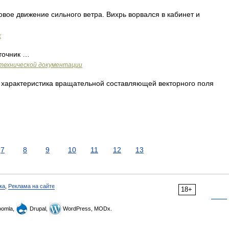
вое движение сильного ветра. Вихрь ворвался в кабинет и
х
точник …
технической документации
 характеристика вращательной составляющей векторного поля
7
8
9
10
11
12
13
ка
,
Реклама на сайте
18+
omla,
Drupal,
WordPress, MODx.