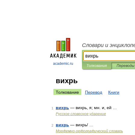
Словари и энциклоп
academic.ru
Толкования
Переводы
вихрь
Толкование
Перевод
Книги
вихрь
— вихрь, я; мн. и, ей …
1
Русское словесное ударение
вихрь
— вихрь/ …
2
Морфемно-орфографический словарь