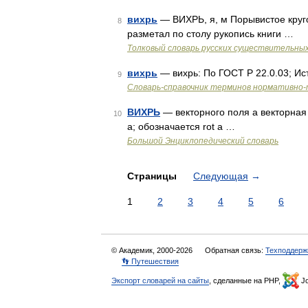
вихрь
— ВИХРЬ, я, м Порывистое круго
8
разметал по столу рукопись книги …
Толковый словарь русских существительны
вихрь
— вихрь: По ГОСТ Р 22.0.03; Ис
9
Словарь-справочник терминов нормативно-
ВИХРЬ
— векторного поля а векторная
10
а; обозначается rot а …
Большой Энциклопедический словарь
Страницы
Следующая
→
1
2
3
4
5
6
© Академик, 2000-2026
Обратная связь:
Техподдерж
👣 Путешествия
Экспорт словарей на сайты
, сделанные на PHP,
Jo