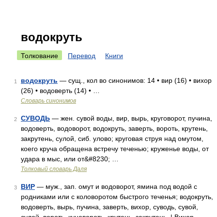
водокруть
Толкование
Перевод
Книги
водокруть
— сущ., кол во синонимов: 14 • вир (16) • вихор
1
(26) • водоверть (14) • …
Словарь синонимов
СУВОДЬ
— жен. сувой воды, вир, вырь, круговорот, пучина,
2
водоверть, водоворот, водокруть, заверть, вороть, крутень,
закрутень, сулой, сиб. улово; круговая струя над омутом,
коего круча обращена встречу теченью; круженье воды, от
удара в мыс, или от&#8230; …
Толковый словарь Даля
ВИР
— муж., зап. омут и водоворот, ямина под водой с
3
родниками или с коловоротом быстрого теченья; водокруть,
водоверть, вырь, пучина, заверть, вихор, суводь, сувой,