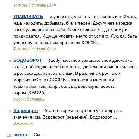
Толковый словарь Даля
УЛАВЛИВАТЬ
— и уловлять, уловить что, ловить и поймать,
7
ища находить, добывать, б.ч. в перен. Досугу нет, изредка
часок улавливаю на себя. Уловил словечко, да к нему и
придирается. Ищуще уловити нечто от уст его, Лук. ся, быть
уловлену; попадаться при ловле.&#8230; …
Толковый словарь Даля
ВОДОВОРОТ
— (Eddy) местное вращательное движение
8
воды, наблюдающееся в местах, где течения очень сильны,
а рельеф дна неправильный. В различных речных и
морских районах СССР В. называется местными
терминами, так, напр.: балуда, водокруть, вороть,
вороча,&#8230; …
Морской словарь
Водоворот
— У этого термина существуют и другие
9
значения, см. Водоворот (значения). Водоворот …
Википедия
вихор
— См …
10