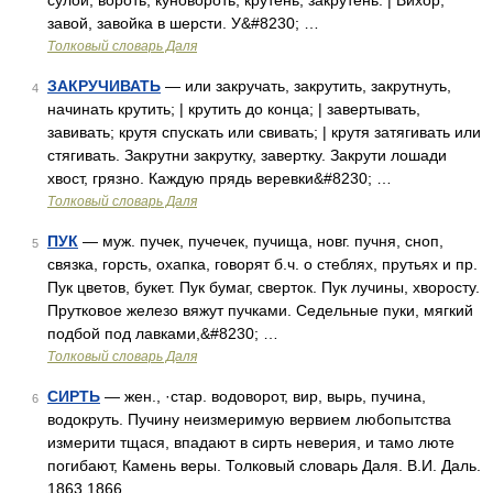
сулой, вороть, куновороть, крутень, закрутень. | Вихор,
завой, завойка в шерсти. У&#8230; …
Толковый словарь Даля
ЗАКРУЧИВАТЬ
— или закручать, закрутить, закрутнуть,
4
начинать крутить; | крутить до конца; | завертывать,
завивать; крутя спускать или свивать; | крутя затягивать или
стягивать. Закрутни закрутку, завертку. Закрути лошади
хвост, грязно. Каждую прядь веревки&#8230; …
Толковый словарь Даля
ПУК
— муж. пучек, пучечек, пучища, новг. пучня, сноп,
5
связка, горсть, охапка, говорят б.ч. о стеблях, прутьях и пр.
Пук цветов, букет. Пук бумаг, сверток. Пук лучины, хворосту.
Прутковое железо вяжут пучками. Седельные пуки, мягкий
подбой под лавками,&#8230; …
Толковый словарь Даля
СИРТЬ
— жен., ·стар. водоворот, вир, вырь, пучина,
6
водокруть. Пучину неизмеримую вервием любопытства
измерити тщася, впадают в сирть неверия, и тамо люте
погибают, Камень веры. Толковый словарь Даля. В.И. Даль.
1863 1866 …