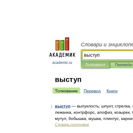
Словари и энциклоп
academic.ru
Толкования
Переводы
выступ
Толкование
Перевод
Книги
выступ
— выпуклость; шпунт, стрелка, 
1
лежанка, контрфорс, апофиз, козырек, б
мутул, бобышка, мушка, плинтус, карни
Словарь синонимов