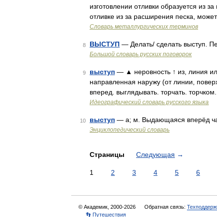
изготовлении отливки образуется из за
отливке из за расширения песка, може
Словарь металлургических терминов
ВЫСТУП
— Делать/ сделать выступ. Пе
8
Большой словарь русских поговорок
выступ
— ▲ неровность ↑ из, линия ил
9
направленная наружу (от линии, поверх
вперед. выглядывать. торчать. торчком
Идеографический словарь русского языка
выступ
— а; м. Выдающаяся вперёд час
10
Энциклопедический словарь
Страницы
Следующая
→
1
2
3
4
5
6
© Академик, 2000-2026
Обратная связь:
Техподдерж
👣 Путешествия