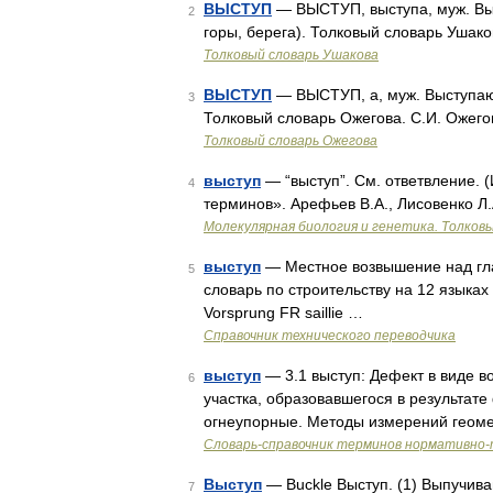
ВЫСТУП
— ВЫСТУП, выступа, муж. Вы
2
горы, берега). Толковый словарь Ушако
Толковый словарь Ушакова
ВЫСТУП
— ВЫСТУП, а, муж. Выступающая
3
Толковый словарь Ожегова. С.И. Ожего
Толковый словарь Ожегова
выступ
— “выступ”. См. ответвление. (
4
терминов». Арефьев В.А., Лисовенко Л.
Молекулярная биология и генетика. Толковы
выступ
— Местное возвышение над гла
5
словарь по строительству на 12 языка
Vorsprung FR saillie …
Справочник технического переводчика
выступ
— 3.1 выступ: Дефект в виде 
6
участка, образовавшегося в результат
огнеупорные. Методы измерений геом
Словарь-справочник терминов нормативно-
Выступ
— Buckle Выступ. (1) Выпучива
7