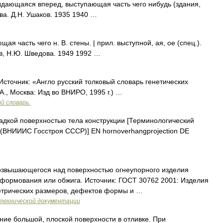
дающаяся вперед, выступающая часть чего нибудь (здания,
ва. Д.Н. Ушаков. 1935 1940 …
 часть чего н. В. стены. | прил. выступной, ая, ое (спец.).
в, Н.Ю. Шведова. 1949 1992 …
Источник: «Англо русский толковый словарь генетических
А., Москва: Изд во ВНИРО, 1995 г.) …
й словарь.
дкой поверхностью тела конструкции [Терминологический
х (ВНИИИС Госстроя СССР)] EN hornoverhangprojection DE
возвышающегося над поверхностью огнеупорного изделия
е формования или обжига. Источник: ГОСТ 30762 2001: Изделия
етрических размеров, дефектов формы и …
технической документации
ние большой, плоской поверхности в отливке. При