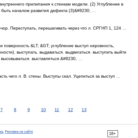
 внутреннего прилипания к стенкам модели. (2) Углубление в
т быть началом развития дефекта (3)&#8230; …
чор. Переступать, перешагивать через что л. СРГНП 1, 124 …
и поверхность &LT; &GT; углубление выступ неровность,
ности). выступать. выдаваться. выдвигаться. выступить выйти
. высовываться. выставляться.&#8230; …
ть чего л. В. стены. Выступы скал. Уцепиться за выступ …
7
8
9
10
11
12
13
ка
,
Реклама на сайте
18+