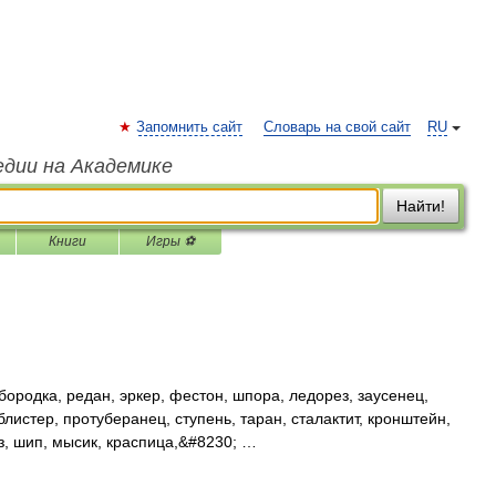
Запомнить сайт
Словарь на свой сайт
RU
едии на Академике
Найти!
Книги
Игры ⚽
бородка, редан, эркер, фестон, шпора, ледорез, заусенец,
листер, протуберанец, ступень, таран, сталактит, кронштейн,
з, шип, мысик, краспица,&#8230; …