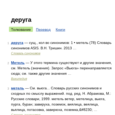
деруга
Толкование
Перевод
Книги
деруга
— сущ., кол во синонимов: 1 • метель (78) Словарь
1
синонимов ASIS. В.Н. Тришин. 2013 …
Словарь синонимов
Метель
— У этого термина существуют и другие значения,
2
см. Метель (значения). Запрос «Вьюга» перенаправляется
сюда; см. также другие значения …
Википедия
метель
— См. вьюга... Словарь русских синонимов и
3
сходных по смыслу выражений. под. ред. Н. Абрамова, М.:
Русские словари, 1999. метель ветер, метелица, вьюга,
пурга, буран; завируха, поземок, виялица, веялица,
вьялица, потасовка, завирюха, поземка,&#8230; …