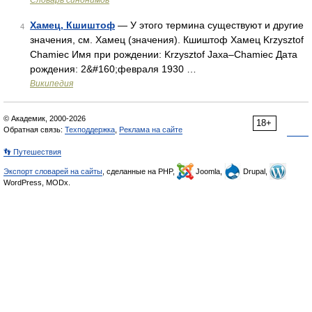
Словарь синонимов
Хамец, Кшиштоф
— У этого термина существуют и другие
4
значения, см. Хамец (значения). Кшиштоф Хамец Krzysztof
Chamiec Имя при рождении: Krzysztof Jaxa–Chamiec Дата
рождения: 2&#160;февраля 1930 …
Википедия
© Академик, 2000-2026
18+
Обратная связь:
Техподдержка
,
Реклама на сайте
👣 Путешествия
Экспорт словарей на сайты
, сделанные на PHP,
Joomla,
Drupal,
WordPress, MODx.