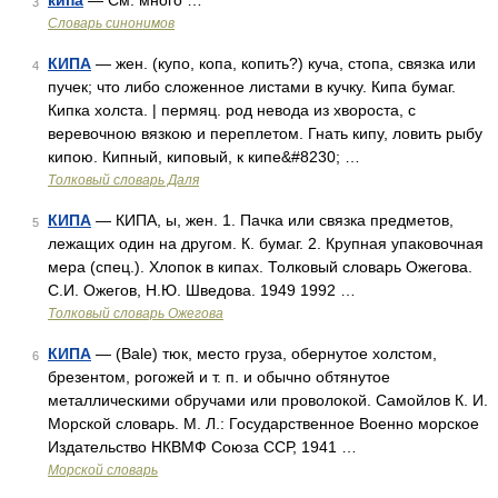
кипа
— См. много …
3
Словарь синонимов
КИПА
— жен. (купо, копа, копить?) куча, стопа, связка или
4
пучек; что либо сложенное листами в кучку. Кипа бумаг.
Кипка холста. | пермяц. род невода из хвороста, с
веревочною вязкою и переплетом. Гнать кипу, ловить рыбу
кипою. Кипный, киповый, к кипе&#8230; …
Толковый словарь Даля
КИПА
— КИПА, ы, жен. 1. Пачка или связка предметов,
5
лежащих один на другом. К. бумаг. 2. Крупная упаковочная
мера (спец.). Хлопок в кипах. Толковый словарь Ожегова.
С.И. Ожегов, Н.Ю. Шведова. 1949 1992 …
Толковый словарь Ожегова
КИПА
— (Bale) тюк, место груза, обернутое холстом,
6
брезентом, рогожей и т. п. и обычно обтянутое
металлическими обручами или проволокой. Самойлов К. И.
Морской словарь. М. Л.: Государственное Военно морское
Издательство НКВМФ Союза ССР, 1941 …
Морской словарь