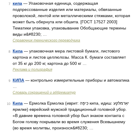
кипа
— Упаковочная единица, содержащая
7
подпрессованные изделия или материалы, обвязанные
проволокой, лентой или металлическими стяжками, которая
может быть обернута или обшита. [ГОСТ 17527 2003]
Тематики упаковка, упаковывание Обобщающие термины
виды и&#8230; …
Справочник технического переводчика
Кипа
— упаковочная мера листовой бумаги, листового
8
картона и листов целлюлозы. Масса К. бумаги составляет
от 35 кг до 200 кг, картона до 500 кг …
Реклама и полиграфия
КИПА
— контрольно измерительные приборы и автоматика
9
…
Словарь сокращений и аббревиатур
Кипа
— Ермолка Ермолка (иврит: כִּיפָּה кипа, идиш: יאַרמלקע
10
ярмлке) еврейский мужской традиционный головной убор.
«В давние времена головной убор был знаком контакта с
Богом голову покрывали во время служения Всевышнему
(во время молитвы, произнося&#8230; …