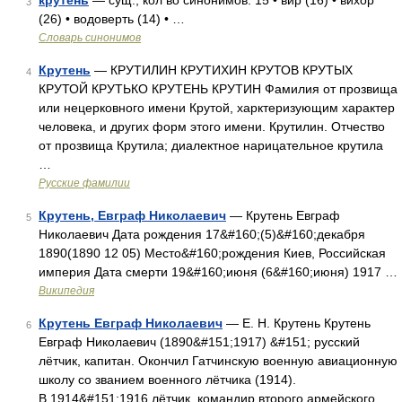
крутень
— сущ., кол во синонимов: 15 • вир (16) • вихор
3
(26) • водоверть (14) • …
Словарь синонимов
Крутень
— КРУТИЛИН КРУТИХИН КРУТОВ КРУТЫХ
4
КРУТОЙ КРУТЬКО КРУТЕНЬ КРУТИН Фамилия от прозвища
или нецерковного имени Крутой, харктеризующим характер
человека, и других форм этого имени. Крутилин. Отчество
от прозвища Крутила; диалектное нарицательное крутила
…
Русские фамилии
Крутень, Евграф Николаевич
— Крутень Евграф
5
Николаевич Дата рождения 17&#160;(5)&#160;декабря
1890(1890 12 05) Место&#160;рождения Киев, Российская
империя Дата смерти 19&#160;июня (6&#160;июня) 1917 …
Википедия
Крутень Евграф Николаевич
— Е. Н. Крутень Крутень
6
Евграф Николаевич (1890&#151;1917) &#151; русский
лётчик, капитан. Окончил Гатчинскую военную авиационную
школу со званием военного лётчика (1914).
В 1914&#151;1916 лётчик, командир второго армейского