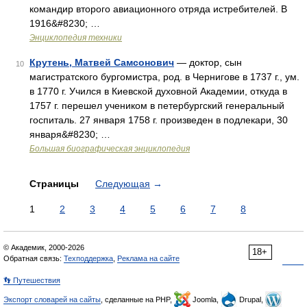
командир второго авиационного отряда истребителей. В
1916&#8230; …
Энциклопедия техники
Крутень, Матвей Самсонович
— доктор, сын
10
магистратского бургомистра, род. в Чернигове в 1737 г., ум.
в 1770 г. Учился в Киевской духовной Академии, откуда в
1757 г. перешел учеником в петербургский генеральный
госпиталь. 27 января 1758 г. произведен в подлекари, 30
января&#8230; …
Большая биографическая энциклопедия
Страницы
Следующая
→
1
2
3
4
5
6
7
8
© Академик, 2000-2026
18+
Обратная связь:
Техподдержка
,
Реклама на сайте
👣 Путешествия
Экспорт словарей на сайты
, сделанные на PHP,
Joomla,
Drupal,