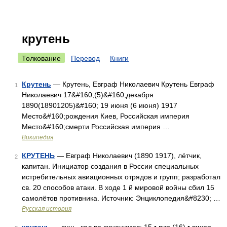
крутень
Толкование
Перевод
Книги
Крутень
— Крутень, Евграф Николаевич Крутень Евграф
1
Николаевич 17&#160;(5)&#160;декабря
1890(18901205)&#160; 19 июня (6 июня) 1917
Место&#160;рождения Киев, Российская империя
Место&#160;смерти Российская империя …
Википедия
КРУТЕНЬ
— Евграф Николаевич (1890 1917), лётчик,
2
капитан. Инициатор создания в России специальных
истребительных авиационных отрядов и групп; разработал
св. 20 способов атаки. В ходе 1 й мировой войны сбил 15
самолётов противника. Источник: Энциклопедия&#8230; …
Русская история