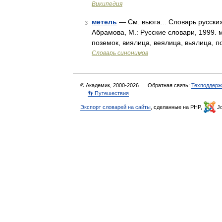
Википедия
метель
— См. вьюга... Словарь русски
3
Абрамова, М.: Русские словари, 1999. м
поземок, виялица, веялица, вьялица, п
Словарь синонимов
© Академик, 2000-2026
Обратная связь:
Техподдерж
👣 Путешествия
Экспорт словарей на сайты
, сделанные на PHP,
Jo