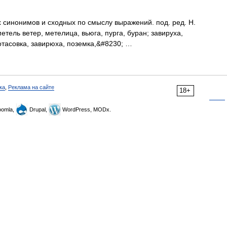
х синонимов и сходных по смыслу выражений. под. ред. Н.
етель ветер, метелица, вьюга, пурга, буран; завируха,
отасовка, завирюха, поземка,&#8230; …
ка
,
Реклама на сайте
18+
omla,
Drupal,
WordPress, MODx.