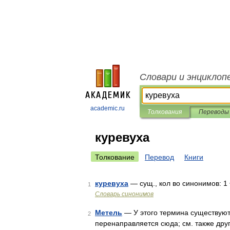
Словари и энциклоп
academic.ru
Толкования
Переводы
куревуха
Толкование
Перевод
Книги
куревуха
— сущ., кол во синонимов: 1
1
Словарь синонимов
Метель
— У этого термина существуют 
2
перенаправляется сюда; см. также дру