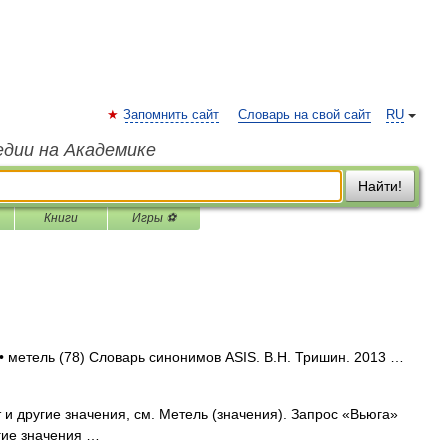
Запомнить сайт
Словарь на свой сайт
RU
едии на Академике
Найти!
Книги
Игры ⚽
 • метель (78) Словарь синонимов ASIS. В.Н. Тришин. 2013 …
и другие значения, см. Метель (значения). Запрос «Вьюга»
гие значения …