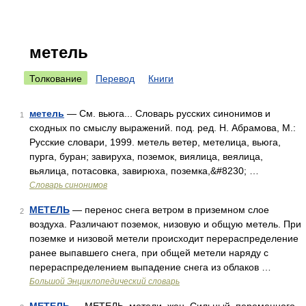
метель
Толкование
Перевод
Книги
метель
— См. вьюга... Словарь русских синонимов и
1
сходных по смыслу выражений. под. ред. Н. Абрамова, М.:
Русские словари, 1999. метель ветер, метелица, вьюга,
пурга, буран; завируха, поземок, виялица, веялица,
вьялица, потасовка, завирюха, поземка,&#8230; …
Словарь синонимов
МЕТЕЛЬ
— перенос снега ветром в приземном слое
2
воздуха. Различают поземок, низовую и общую метель. При
поземке и низовой метели происходит перераспределение
ранее выпавшего снега, при общей метели наряду с
перераспределением выпадение снега из облаков …
Большой Энциклопедический словарь