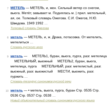
МЕТЕЛЬ
— МЕТЕЛЬ, и, жен. Сильный ветер со снегом,
7
вьюга. Метёт, завывает м. Поднялась м. | прил. метельный,
ая, ое. Толковый словарь Ожегова. С.И. Ожегов, Н.Ю.
Шведова. 1949 1992 …
Толковый словарь Ожегова
метель
— МЕТЕЛЬ, и, ж. Драка, потасовка. От метелить,
8
метелиться …
Словарь русского арго
метель
— МЕТЕЛЬ1, буран, вьюга, пурга, разг. метелица
9
МЕТЕЛЬНЫЙ, вьюжный МЕТЕЛЬ2, буран, вьюга,
метелица, пурга МЕТЕЛЬНЫЙ, разг. метелистый, разг.
вьюжный, разг. вьюжистый МЕСТИ, вьюжить, разг.
пуржить …
Словарь-тезаурус синонимов русской речи
метель
— • метель, вьюга, пурга, буран Стр. 0535 Стр.
10
0536 Стр. 0537 Стр. 0538 …
Новый объяснительный словарь синонимов русского языка