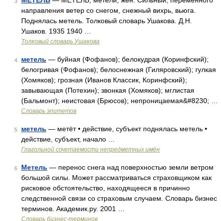
МЕТЕЛЬ
— МЕТЕЛЬ, метели, жен. Сильный, переменного
3
направления ветер со снегом, снежный вихрь, вьюга.
Поднялась метель. Толковый словарь Ушакова. Д.Н.
Ушаков. 1935 1940 …
Толковый словарь Ушакова
метель
— буйная (Фофанов); белокудрая (Коринфский);
4
белогривая (Фофанов); белоснежная (Гиляровский); гулкая
(Хомяков); грозная (Иванов Классик, Коринфский);
завывающая (Потехин); звонкая (Хомяков); мглистая
(Бальмонт); неистовая (Брюсов); непроницаемая&#8230; …
Словарь эпитетов
метель
— метёт • действие, субъект поднялась метель •
5
действие, субъект, начало …
Глагольной сочетаемости непредметных имён
Метель
— перенос снега над поверхностью земли ветром
6
большой силы. Может рассматриваться страховщиком как
рисковое обстоятельство, находящееся в причинно
следственной связи со страховым случаем. Словарь бизнес
терминов. Академик.ру. 2001 …
Словарь бизнес-терминов