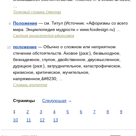
…
Толковый словарь Ожегова
Положение
— см. Титул (Источник: «Афоризмы со всего
9
мира. Энциклопедия мудрости.» www.foxdesign.ru) …
Сводная энциклопедия афоризмов
положение
— Обычно о сложном или неприятном
10
стечении обстоятельств. Аховое (разг.), безвыходное,
безнадежное, глупое, двойственное, двусмысленное,
дурацкое (разг.), затруднительное, катастрофическое,
кризисное, критическое, мучительное,
напряженное,&#8230; …
Словарь эпитетов
Страницы
Следующая
→
1
2
3
4
5
6
7
8
9
10
11
12
13