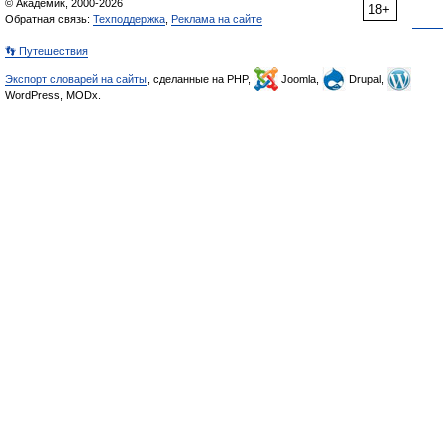
© Академик, 2000-2026
18+
Обратная связь:
Техподдержка
,
Реклама на сайте
👣 Путешествия
Экспорт словарей на сайты
, сделанные на PHP,
Joomla,
Drupal,
WordPress, MODx.