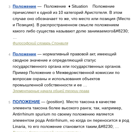
Положение
— Положение ♦ Situation Положение
3
причисляют к одной из 10 категорий Аристотеля. В этом
случае оно обозначает то же, что место или позиция (Место
и Позиция). В распространенном смысле положением
какого либо существа называют долю занимаемого&#8230;
…
Философский словарь Спонвиля
Положение
— нормативный правовой акт, имеющий
4
сводное значение и определяющий статус
государственного органа или государственных органов.
Пример Положение о Межведомственной комиссии по
вопросам охраны и использования объектов
промышленной собственности и ее …
Элементарные начала общей теории права
ПОЛОЖЕНИЕ
— (position). Место таксона в качестве
5
элемента таксона более высокого ранга; так, например,
Antirrhinum spurium по своему положению является
элементом рода Antirrhinum, но когда он переносится в род
Linaria, то его положение становится таким,&#8230; …