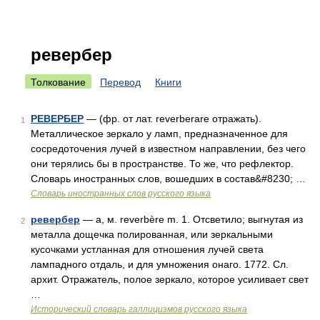
ревербер
Толкование
Перевод
Книги
РЕВЕРБЕР
— (фр. от лат. reverberare отражать).
1
Металлическое зеркало у ламп, предназначенное для
сосредоточения лучей в известном направлении, без чего
они терялись бы в пространстве. То же, что рефлектор.
Словарь иностранных слов, вошедших в состав&#8230; …
Словарь иностранных слов русского языка
ревербер
— а, м. reverbère m. 1. Отсветило; выгнутая из
2
металла дощечка полированная, или зеркальными
кусочками устланная для отношения лучей света
лампадного отдаль, и для умножения онаго. 1772. Сл.
архит. Отражатель, полое зеркало, которое усиливает свет
…
Исторический словарь галлицизмов русского языка