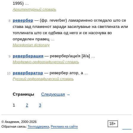
1995) …
Архитектурный словарь
ревербер
— (фр. reverber) ламаринено огледало што се
8
става зад пламенот заради засилување на светлината или
топлината што се одбива од него и се насочува во
определен правец …
Macedonian dictionary
реверберация
— ревербер/аци/я [й/а] …
9
Морфемно-орфографический словарь
ревербератор
— ревербер атор, а …
10
Русский орфографический словарь
Страницы
Следующая
→
1
2
3
© Академик, 2000-2026
18+
Обратная связь:
Техподдержка
,
Реклама на сайте