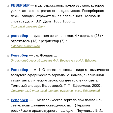
РЕВЕРБЕР
— муж. отражатель, полое зеркало, которое
3
усиливает свет, отражая его в одно место. Реверберная
печь, ·заводск. отражательная плавильная. Толковый
словарь Даля. В.И. Даль. 1863 1866 …
Толковый словарь Даля
ревербер
— сущ., кол во синонимов: 4 • зеркало (28) •
4
отражатель (13) • рефлектор (7) • …
Словарь синонимов
Ревербер
— см. Фонарь …
5
Энциклопедический словарь Ф.А. Брокгауза и И.А. Ефрона
Ревербер
— м. 1. Отражатель света в виде металлического
6
вогнутого сферического зеркала. 2. Лампа, снабженная
таким металлическим зеркалом для усиления света.
Толковый словарь Ефремовой. Т. Ф. Ефремова. 2000 …
Современный толковый словарь русского языка Ефремовой
Ревербер
— Металлическое зеркало при лампе или
7
свече, повышающее освещенность. (Термины
российского архитектурного наследия. Плужников В.И.,