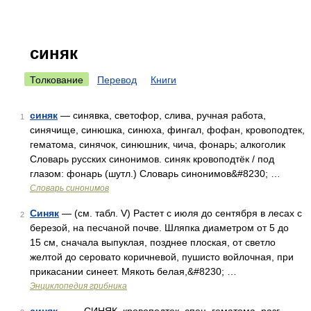
синяк
Толкование
Перевод
Книги
синяк
— синявка, светофор, слива, ручная работа,
1
синячище, синюшка, синюха, фингал, фофан, кровоподтек,
гематома, синячок, синюшник, чича, фонарь; алкоголик
Словарь русских синонимов. синяк кровоподтёк / под
глазом: фонарь (шутл.) Словарь синонимов&#8230; …
Словарь синонимов
Синяк
— (см. табл. V) Растет с июля до сентября в лесах с
2
березой, на песчаной почве. Шляпка диаметром от 5 до
15 см, сначала выпуклая, позднее плоская, от светло
желтой до серовато коричневой, пушисто войлочная, при
прикасании синеет. Мякоть белая,&#8230; …
Энциклопедия грибника