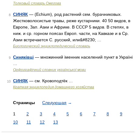
Толковый словарь Ожегова
СИНЯК
— (Echium), род растений сем. бурачниковых.
8
Жестковолосистые травы, реже кустарники. 40 50 видов, в
Европе, Зап. Азии и Африке. В СССР 5 видов. В степях, в
ниж. и ср. горном поясах Европ. части, на Кавказе и в Ср.
Азии встречается С. русский, или&#8230; …
Биологический энциклопедический словарь
Синяківці
— множинний іменник населений пункт в Україні
9
…
Орфографічний словник української мови
СИНЯК
— см. Кровоподтёк …
10
Краткая энциклопедия домашнего хозяйства
Страницы
Следующая
→
1
2
3
4
5
6
7
8
9
10
11
12
13