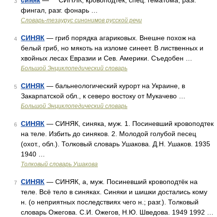
синяк
— СИНЯК, кровоподтек, спец. гематома, разг.
3
фингал, разг. фонарь …
Словарь-тезаурус синонимов русской речи
СИНЯК
— гриб порядка агариковых. Внешне похож на
4
белый гриб, но мякоть на изломе синеет. В лиственных и
хвойных лесах Евразии и Сев. Америки. Съедобен …
Большой Энциклопедический словарь
СИНЯК
— бальнеологический курорт на Украине, в
5
Закарпатской обл., к северо востоку от Мукачево …
Большой Энциклопедический словарь
СИНЯК
— СИНЯК, синяка, муж. 1. Посиневший кровоподтек
6
на теле. Избить до синяков. 2. Молодой голубой песец
(охот., обл.). Толковый словарь Ушакова. Д.Н. Ушаков. 1935
1940 …
Толковый словарь Ушакова
СИНЯК
— СИНЯК, а, муж. Посиневший кровоподтёк на
7
теле. Всё тело в синяках. Синяки и шишки достались кому
н. (о неприятных последствиях чего н.; разг.). Толковый
словарь Ожегова. С.И. Ожегов, Н.Ю. Шведова. 1949 1992 …