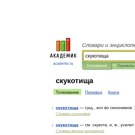
Словари и энциклоп
academic.ru
Толкования
Переводы
скукотища
Толкование
Перевод
Книги
скукотища
— сущ., кол во синонимов: 11
1
Словарь синонимов
скукотища
— см. скукота; и; ж.; усили
2
Словарь многих выражений