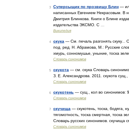
Суперсыщик по прозвищу Блин
— ил
3
написанных Евгением Некрасовым. В н
Дмитрия Блинкова. Книги о Блине издав
издательства ЭКСМО. С …
Википедия
скука
— См. печаль разгонять скуку...
4
под. ред. Н. Абрамова, М.: Русские сло
хмурь, сонномушье, уныние, тоска зеле
Словарь синонимов
скукота
— см. скука Словарь синонимов
5
З. Е. Александрова. 2011. скукота сущ.,
Словарь синонимов
скукотень
— сущ., кол во синонимов: 9 •
6
Словарь синонимов
скучища
— скукотень, тоска, бодяга, ну
7
тягомотность, тоска смертная, тоска зе
Словарь русских синонимов. скучища 
Словарь синонимов