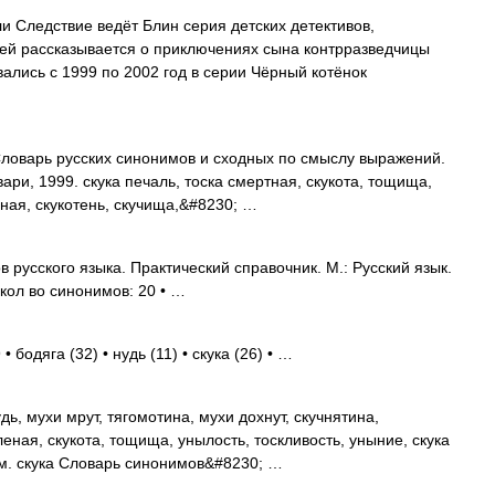
и Следствие ведёт Блин серия детских детективов,
ей рассказывается о приключениях сына контрразведчицы
ались с 1999 по 2002 год в серии Чёрный котёнок
 Словарь русских синонимов и сходных по смыслу выражений.
вари, 1999. скука печаль, тоска смертная, скукота, тощища,
ная, скукотень, скучища,&#8230; …
 русского языка. Практический справочник. М.: Русский язык.
 кол во синонимов: 20 • …
 бодяга (32) • нудь (11) • скука (26) • …
дь, мухи мрут, тягомотина, мухи дохнут, скучнятина,
леная, скукота, тощища, унылость, тоскливость, уныние, скука
см. скука Словарь синонимов&#8230; …