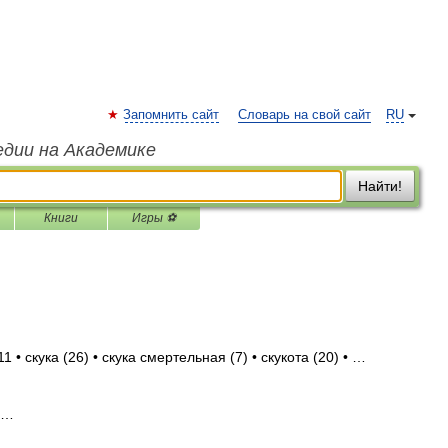
Запомнить сайт
Словарь на свой сайт
RU
едии на Академике
Найти!
Книги
Игры ⚽
 • скука (26) • скука смертельная (7) • скукота (20) • …
т …