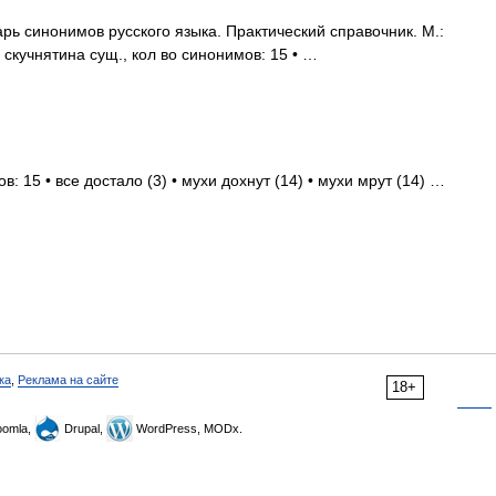
ь синонимов русского языка. Практический справочник. М.:
. скучнятина сущ., кол во синонимов: 15 • …
: 15 • все достало (3) • мухи дохнут (14) • мухи мрут (14) …
ка
,
Реклама на сайте
18+
omla,
Drupal,
WordPress, MODx.