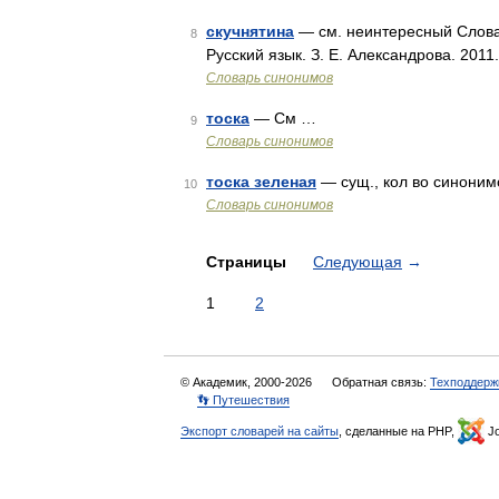
скучнятина
— см. неинтересный Словар
8
Русский язык. З. Е. Александрова. 2011
Словарь синонимов
тоска
— См …
9
Словарь синонимов
тоска зеленая
— сущ., кол во синонимов
10
Словарь синонимов
Страницы
Следующая
→
1
2
© Академик, 2000-2026
Обратная связь:
Техподдерж
👣 Путешествия
Экспорт словарей на сайты
, сделанные на PHP,
Jo