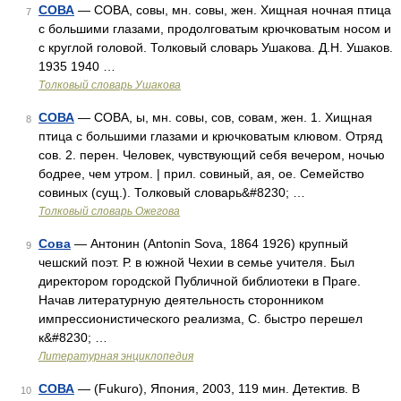
СОВА
— СОВА, совы, мн. совы, жен. Хищная ночная птица
7
с большими глазами, продолговатым крючковатым носом и
с круглой головой. Толковый словарь Ушакова. Д.Н. Ушаков.
1935 1940 …
Толковый словарь Ушакова
СОВА
— СОВА, ы, мн. совы, сов, совам, жен. 1. Хищная
8
птица с большими глазами и крючковатым клювом. Отряд
сов. 2. перен. Человек, чувствующий себя вечером, ночью
бодрее, чем утром. | прил. совиный, ая, ое. Семейство
совиных (сущ.). Толковый словарь&#8230; …
Толковый словарь Ожегова
Сова
— Антонин (Antonin Sova, 1864 1926) крупный
9
чешский поэт. Р. в южной Чехии в семье учителя. Был
директором городской Публичной библиотеки в Праге.
Начав литературную деятельность сторонником
импрессионистического реализма, С. быстро перешел
к&#8230; …
Литературная энциклопедия
СОВА
— (Fukuro), Япония, 2003, 119 мин. Детектив. В
10