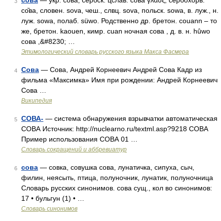
сова
— укр. сова, сербск. цслав. сова γλαύξ, сербохорв.
3
со̏ва, словен. sova, чеш., слвц. sоvа, польск. sоwа, в. луж., н.
луж. sоwа, полаб. süwo. Родственно др. бретон. соuаnn – то
же, бретон. kаоuеn, кимр. сuаn ночная сова , д. в. н. hûwо
сова ,&#8230; …
Этимологический словарь русского языка Макса Фасмера
Сова
— Сова, Андрей Корнеевич Андрей Сова Кадр из
4
фильма «Максимка» Имя при рождении: Андрей Корнеевич
Сова …
Википедия
СОВА-
— система обнаружения взрывчатки автоматическая
5
СОВА Источник: http://nuclearno.ru/textml.asp?9218 СОВА
Пример использования СОВА 01 …
Словарь сокращений и аббревиатур
сова
— совка, совушка сова, лунатичка, сипуха, сыч,
6
филин, неясыть, птица, полуночник, лунатик, полуночница
Словарь русских синонимов. сова сущ., кол во синонимов:
17 • бульгун (1) • …
Словарь синонимов