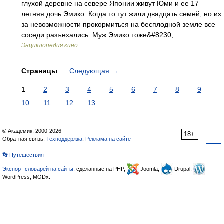
глухой деревне на севере Японии живут Юми и ее 17
летняя дочь Эмико. Когда то тут жили двадцать семей, но из
за невозможности прокормиться на бесплодной земле все
соседи разъехались. Муж Эмико тоже&#8230; …
Энциклопедия кино
Страницы
Следующая
→
1
2
3
4
5
6
7
8
9
10
11
12
13
© Академик, 2000-2026
18+
Обратная связь:
Техподдержка
,
Реклама на сайте
👣 Путешествия
Экспорт словарей на сайты
, сделанные на PHP,
Joomla,
Drupal,
WordPress, MODx.