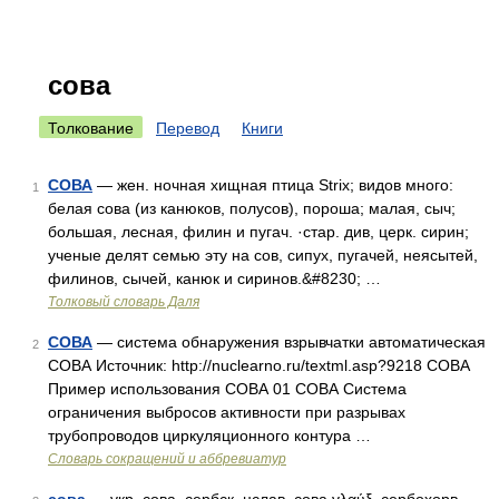
сова
Толкование
Перевод
Книги
СОВА
— жен. ночная хищная птица Strix; видов много:
1
белая сова (из канюков, полусов), пороша; малая, сыч;
большая, лесная, филин и пугач. ·стар. див, церк. сирин;
ученые делят семью эту на сов, сипух, пугачей, неясытей,
филинов, сычей, канюк и сиринов.&#8230; …
Толковый словарь Даля
СОВА
— система обнаружения взрывчатки автоматическая
2
СОВА Источник: http://nuclearno.ru/textml.asp?9218 СОВА
Пример использования СОВА 01 СОВА Система
ограничения выбросов активности при разрывах
трубопроводов циркуляционного контура …
Словарь сокращений и аббревиатур