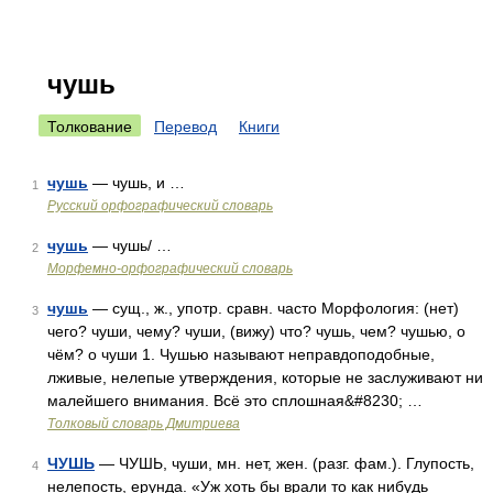
чушь
Толкование
Перевод
Книги
чушь
— чушь, и …
1
Русский орфографический словарь
чушь
— чушь/ …
2
Морфемно-орфографический словарь
чушь
— сущ., ж., употр. сравн. часто Морфология: (нет)
3
чего? чуши, чему? чуши, (вижу) что? чушь, чем? чушью, о
чём? о чуши 1. Чушью называют неправдоподобные,
лживые, нелепые утверждения, которые не заслуживают ни
малейшего внимания. Всё это сплошная&#8230; …
Толковый словарь Дмитриева
ЧУШЬ
— ЧУШЬ, чуши, мн. нет, жен. (разг. фам.). Глупость,
4
нелепость, ерунда. «Уж хоть бы врали то как нибудь