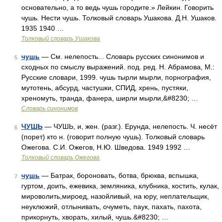
основательно, а то ведь чушь городите.» Лейкин. Говорить
чушь. Нести чушь. Толковый словарь Ушакова. Д.Н. Ушаков.
1935 1940 …
Толковый словарь Ушакова
чушь
— См. нелепость... Словарь русских синонимов и
5
сходных по смыслу выражений. под. ред. Н. Абрамова, М.:
Русские словари, 1999. чушь тырли мырли, порнография,
мутотень, абсурд, частушки, СПИД, хрень, пустяки,
хреномуть, транда, фанера, ширли мырли,&#8230; …
Словарь синонимов
ЧУШЬ
— ЧУШЬ, и, жен. (разг.). Ерунда, нелепость. Ч. несёт
6
(порет) кто н. (говорит полную чушь). Толковый словарь
Ожегова. С.И. Ожегов, Н.Ю. Шведова. 1949 1992 …
Толковый словарь Ожегова
чушь
— Батрак, бороновать, ботва, брюква, вспышка,
7
гуртом, доить, ежевика, земляника, клубника, костить, кулак,
мироволить,мироед, назойливый, на юру, неплательщик,
неуклюжий, отлынивать, очуметь, паук, пахать, пахота,
прикорнуть, хворать, хилый, чушь.&#8230; …