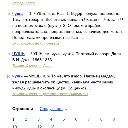
История слов
чушь
— 1. ЧУШЬ, и; ж. Разг. 1. Вздор, чепуха, нелепость.
8
Такую ч. говорят! Всё это сплошная ч.! Какая ч.! Что за ч.! Ч.
на постном масле (шутл.). 2. О том, что крайне
непривлекательно, неприглядно, малозначимо для кого л.
Перед глазами проплывает всякая …
Энциклопедический словарь
ЧУШЬ
— ЧУШЬ, см. чужь, чужой. Толковый словарь Даля.
9
В.И. Даль. 1863 1866 …
Толковый словарь Даля
чушь
— ЧУШЬ, и, ж То же, что вздор. Наконец мадам,
10
желая расшевелить общество, начинала нести какую
нибудь чушь и околесицу (М. Зощенко) …
Толковый словарь русских существительных
Страницы
Следующая
→
1
2
3
4
5
6
7
8
9
10
11
12
13